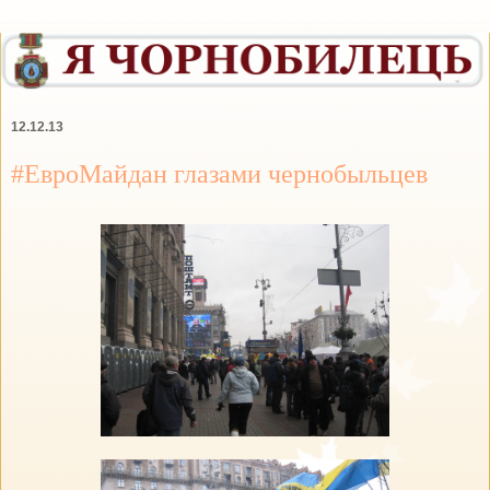
12.12.13
#ЕвроМайдан глазами чернобыльцев