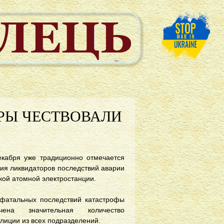
РЫ ЧЕСТВОВАЛИ
екабря уже традиционно отмечается
ния ликвидаторов последствий аварии
кой атомной электростанции.
фатальных последствий катастрофы
ена значительная количество
илиции из всех подразделений.