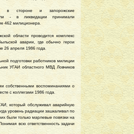
ь в стороне и запорожские
тели - в ликвидации принимали
ие 462 милиционера.
ской области проводится комплекс
ыльской аварии, где обычно герои
 26 апреля 1986 года.
ьной подготовки работников милиции
ьник УГАИ областного МВД Ловчиков
ями собственными воспоминаниями о
есте с коллегами 1986 года.
 ГАИ, который обслуживал аварийную
огда уровень радиации зашкаливал по
них были только марлевые повязки на
Понимая всю ответственность задачи