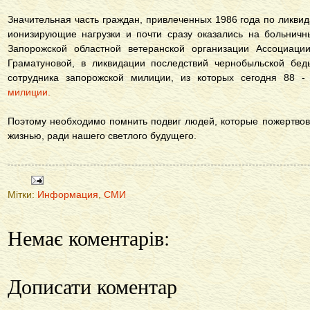
Значительная часть граждан, привлеченных 1986 года по ликви
ионизирующие нагрузки и почти сразу оказались на больничн
Запорожской областной ветеранской организации Ассоциац
Граматуновой, в ликвидации последствий чернобыльской бед
сотрудника запорожской милиции, из которых сегодня 88 
милиции.
Поэтому необходимо помнить подвиг людей, которые пожертвов
жизнью, ради нашего светлого будущего.
Мітки:
Информация
,
СМИ
Немає коментарів:
Дописати коментар