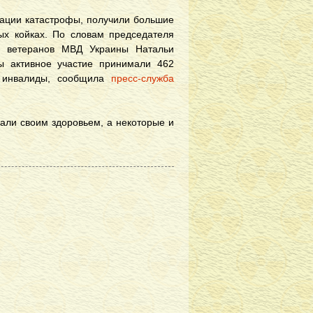
дации катастрофы, получили большие
ых койках. По словам председателя
ии ветеранов МВД Украины Натальи
ы активное участие принимали 462
- инвалиды, сообщила
пресс-служба
али своим здоровьем, а некоторые и