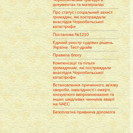
документах та матеріалах
Про статус і соціальний захист
громадян, які постраждали
внаслідок Чорнобильської
катастрофи
Постанова №1210
Единий реєстр судових рішень
України. Тест-драйв
Правила блогу
Компенсації та пільги
громадянам, які постраждали
внаслідок Чорнобильської
катастрофи
Встановлення причинного зв'язку
хвороби, інвалідності і смерті,
іонізуючого випромінювання та
інших шкідливих чинників аварії
на ЧАЕС
Безоплатна правнича допомога