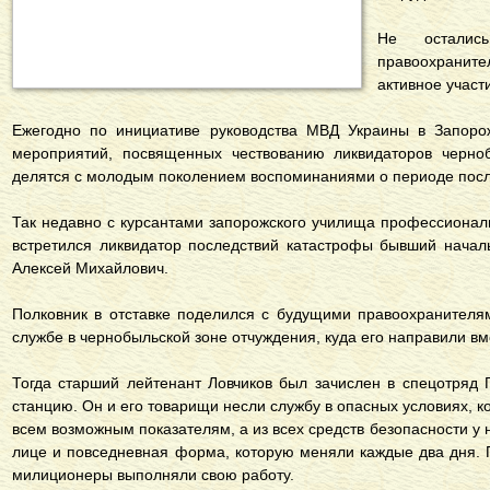
Не осталис
правоохрани
активное участ
Ежегодно по инициативе руководства МВД Украины в Запорож
мероприятий, посвященных чествованию ликвидаторов черноб
делятся с молодым поколением воспоминаниями о периоде после
Так недавно с курсантами запорожского училища профессионал
встретился ликвидатор последствий катастрофы бывший начал
Алексей Михайлович.
Полковник в отставке поделился с будущими правоохранител
службе в чернобыльской зоне отчуждения, куда его направили вм
Тогда старший лейтенант Ловчиков был зачислен в спецотряд
станцию. Он и его товарищи несли службу в опасных условиях, к
всем возможным показателям, а из всех средств безопасности у 
лице и повседневная форма, которую меняли каждые два дня. 
милиционеры выполняли свою работу.