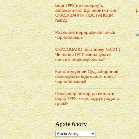
Борг ПФУ не повернуть
автоматично! Що робити після
Н
СКАСУВАННЯ ПОСТАНОВИ
№821
Реальний перерахунок пенсії
чорнобильців
СКАСОВАНО постанову №821 |
Чи почне ПФУ виплачувати
пенсії в повному обсязі?
Конституційний Суд заборонив
обмежувати індексацію пенсії
чорнобильцям!
Пенсіонер помер до виплати
боргу ПФУ: чи успадкує родина
гроші?
Архів блогу