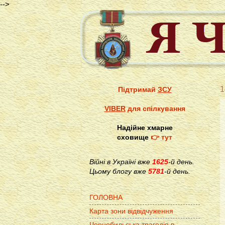
-->
1
Підтримай
ЗСУ
VIBER
для спілкування
Надійне хмарне
сховище
👉 тут
Війні в Україні вже
1625
-й день.
Цьому блогу вже
5781
-й день.
ГОЛОВНА
Карта зони відвідчуження
Чорнобильська трагедія в