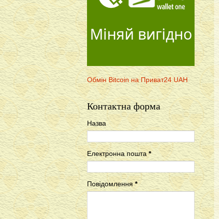
Міняй вигідно
Обмін Bitcoin на Приват24 UAH
Контактна форма
Назва
Електронна пошта
*
Повідомлення
*