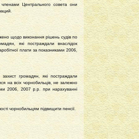
 членами Центрального совета они
заций.
жено щодо виконання рішень судів по
омадян, які постраждали внаслідок
робітної плати за показниками 2006,
й захист громадян, які постраждали
ся на всіх чорнобильців, не залежно
ами 2006, 2007 р.р. при нарахуванні
шості чорнобильцям підвищити пенсії.