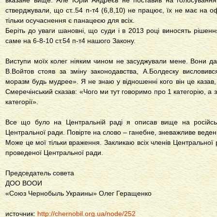
вказане вище. Але Юрій Андреєв не поставив на голосування
стверджували, що ст..54 п-т4 (6,8,10) не працює, їх не має на о
тільки осучаснення є панацеєю для всіх.
Беріть до уваги шановні, що суди і в 2013 році виносять рішенн
саме на 6-8-10 ст.54 п-т4 нашого Закону.
Виступи моїх колег ніяким чином не засуджували мене. Вони да
В.Войтов стояв за зміну законодавства, А.Болдеску висловивс
моразм будь мудрее». Я не знаю у відношенні кого він це казав
Смеречінський сказав: «Чого ми тут говоримо про 1 категорію, а 
категорії».
Все що було на Центральній раді я описав вище на російсь
Центральної ради. Повірте на слово – ганебне, зневажливе веден
Може це мої тільки враження. Закликаю всіх членів Центральної 
проведеної Центральної ради.
Председатель совета
ДОО ВООИ
«Союз Чернобыль Украины» Олег Геращенко
источник:
http://chernobil.org.ua/node/252