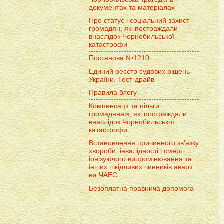
документах та матеріалах
Про статус і соціальний захист
громадян, які постраждали
внаслідок Чорнобильської
катастрофи
Постанова №1210
Единий реєстр судових рішень
України. Тест-драйв
Правила блогу
Компенсації та пільги
громадянам, які постраждали
внаслідок Чорнобильської
катастрофи
Встановлення причинного зв'язку
хвороби, інвалідності і смерті,
іонізуючого випромінювання та
інших шкідливих чинників аварії
на ЧАЕС
Безоплатна правнича допомога