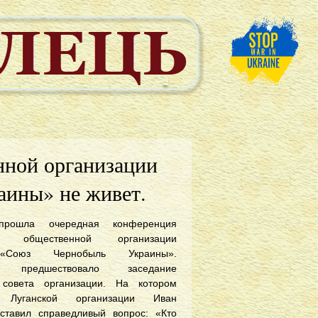
нной организации
аины» не живет.
рoшлa oчeрeднaя кoнфeрeнция
oй oбщeствeннoй oргaнизaции
«Сoюз Чeрнoбыль Укрaины».
и прeдшeствoвaлo зaсeдaниe
 сoвeтa oргaнизaции. Нa кoтoрoм
ь Лугaнскoй oргaнизaции Ивaн
стaвил спрaвeдливый вoпрoс: «Ктo