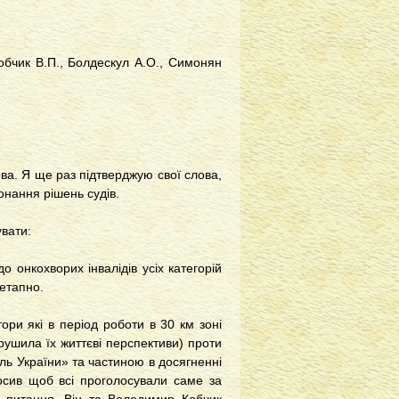
обчик В.П., Болдескул А.О., Симонян
а. Я ще раз підтверджую свої слова,
онання рішень судів.
вати:
до онкохворих інвалідів усіх категорій
оетапно.
ори які в період роботи в 30 км зоні
рушила їх життєві перспективи) проти
ь України» та частиною в досягненні
росив щоб всі проголосували саме за