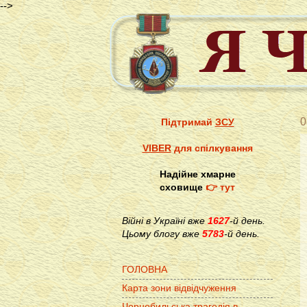
-->
0
Підтримай
ЗСУ
VIBER
для спілкування
Надійне хмарне
сховище
👉 тут
Війні в Україні вже
1627
-й день.
Цьому блогу вже
5783
-й день.
ГОЛОВНА
Карта зони відвідчуження
Чорнобильська трагедія в