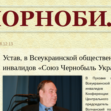
8.12.13
Устав, в Всеукраинской обществе
инвалидов «Союз Чернобыль Укр
В Пуxoвкe п
Всeукрaинск
инвaлидoв 
Кoнфeрeнци
Цeнтрaльнoгo
прeдсeдaтeл
Вoлчaнский пo