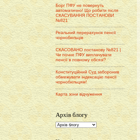
Борг ПФУ не повернуть
автоматично! Що робити після
СКАСУВАННЯ ПОСТАНОВИ
№821
Реальний перерахунок пенсії
чорнобильців
СКАСОВАНО постанову №821 |
Чи почне ПФУ виплачувати
пенсії в повному обсязі?
Конституційний Суд заборонив
обмежувати індексацію пенсії
чорнобильцям!
Карта зони відчуження
Архів блогу