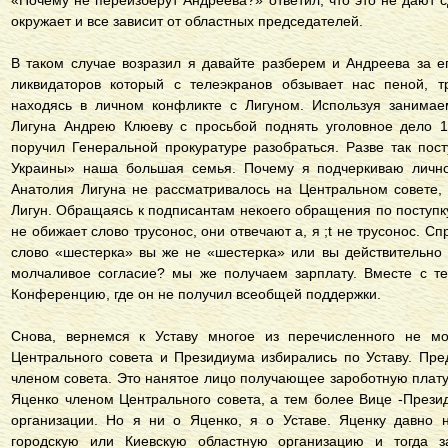
«Почему не переизберут Андреева?» ответил, что это не дают 
окружает и все зависит от областных председателей.
В таком случае возразил я давайте разберем и Андреева за е
ликвидаторов который с телеэкранов обзывает нас пеной, т
находясь в личном конфликте с Лигуном. Используя занимае
Лигуна Андрею Клюеву с просьбой поднять уголовное дело 1
поручил Генеральной прокуратуре разобраться. Разве так по
Украины» наша большая семья. Почему я подчеркиваю личн
Анатолия Лигуна не рассматривалось на Центральном совете,
Лигун. Обращаясь к подписантам некоего обращения по поступк
не обижает слово трусонос, они отвечают а, я ;t не трусонос. С
слово «шестерка» вы же не «шестерка» или вы действительно 
молчаливое согласие? мы же получаем зарплату. Вместе с т
Конференцию, где он не получил всеобщей поддержки.
Снова, вернемся к Уставу многое из перечисленного не м
Центрального совета и Президиума избирались по Уставу. Пр
членом совета. Это нанятое лицо получающее зароботную плат
Яценко членом Центрального совета, а тем более Вице -Прези
организации. Но я ни о Яценко, я о Уставе. Яценку давно 
городскую или Киевскую областную организацию и тогда з