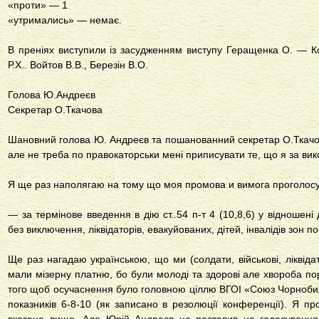
«проти» — 1
«утримались» — немає.
В преніях виступили із засудженням виступу Геращенка О. — К
Р.Х.. Войтов В.В., Березін В.О.
Голова Ю.Андреєв
Секретар О.Ткачова
Шановний голова Ю. Андреєв та пошанованний секретар О.Ткачов
але не треба по правокаторськи мені приписувати те, що я за вик
Я ще раз наполягаю на тому що моя промова и вимога проголосу
— за термінове введення в дію ст..54 п-т 4 (10,8,6) у відношені 
без виключення, ліквідаторів, евакуйованих, дітей, інвалідів зон п
Ще раз нагадаю українською, що ми (солдати, військові, ліквідат
мали мізерну платню, бо були молоді та здорові але хвороба по
того щоб осучаснення було головною ціллю ВГОІ «Союз Чорнобил
показників 6-8-10 (як записано в резолюції конференції). Я п