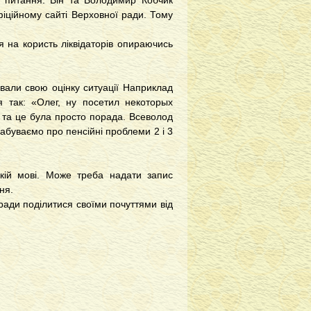
 питання. Він та Володимир Кобчик
фіційному сайті Верховної ради. Тому
я на користь ліквідаторів опираючись
вали свою оцінку ситуації Наприклад
я так: «Олег, ну посетил некоторых
, та це була просто порада. Всеволод
забуваємо про пенсійні проблеми 2 і 3
кій мові. Може треба надати запис
ня.
ради поділитися своїми почуттями від