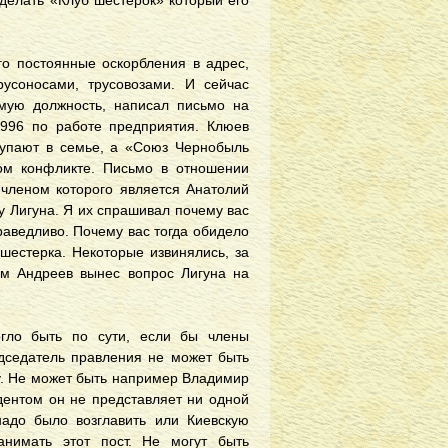
сделать «Клуб шестерок» который его
го постоянные оскорбления в адрес,
русоносами, трусовозами. И сейчас
мую должность, написал письмо на
996 по работе предприятия. Клюев
ступают в семье, а «Союз Чернобыль
ом конфликте. Письмо в отношении
 членом которого является Анатолий
у Лигуна. Я их спрашивал почему вас
праведливо. Почему вас тогда обидело
шестерка. Некоторые извинялись, за
ем Андреев вынес вопрос Лигуна на
огло быть по сути, если бы члены
едседатель правления не может быть
у. Не может быть например Владимир
дентом он не представляет ни одной
надо было возглавить или Киевскую
анимать этот пост. Не могут быть