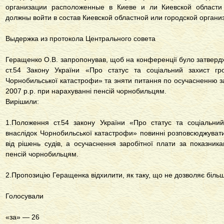
организации расположенные в Киеве и ли Киевской области
должны войти в состав Киевской областной или городской органи
Выдержка из протокола Центрального совета
Геращенко О.В. запропонував, щоб на конференції було затверд
ст.54 Закону України «Про статус та соціальний захист гр
Чорнобильської катастрофи» та зняти питання по осучасненню за
2007 р.р. при нарахуванні пенсій чорнобильцям.
Вирішили:
1.Положення ст.54 закону України «Про статус та соціальни
внаслідок Чорнобильської катастрофи» повинні розповсюджувати
від рішень судів, а осучаснення заробітної плати за показник
пенсій чорнобильцям.
2.Пропозицію Геращенка відхилити, як таку, що не дозволяє біль
Голосували
«за» — 26