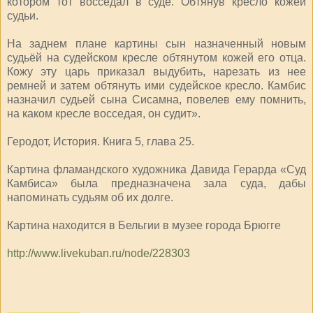
котором тот восседал в суде. Обтянув кресло кожей
судьи.
На заднем плане картины сын назначенный новым
судьёй на судейском кресле обтянутом кожей его отца.
Кожу эту царь приказал выдубить, нарезать из нее
ремней и затем обтянуть ими судейское кресло. Камбис
назначил судьей сына Сисамна, повелев ему помнить,
на каком кресле восседая, он судит».
Геродот, История. Книга 5, глава 25.
Картина фламандского художника Давида Герарда «Суд
Камбиса» была предназначена зала суда, дабы
напоминать судьям об их долге.
Картина находится в Бельгии в музее города Брюгге
http://www.livekuban.ru/node/228303