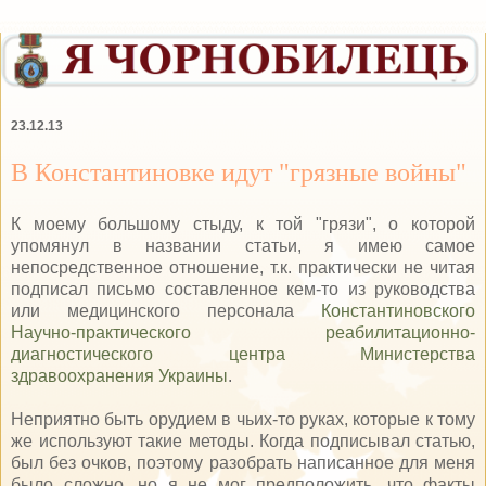
23.12.13
В Константиновке идут "грязные войны"
К моему большому стыду, к той "грязи", о которой
упомянул в названии статьи, я имею самое
непосредственное отношение, т.к. практически не читая
подписал письмо составленное кем-то из руководства
или медицинского персонала
Константиновского
Научно-практического реабилитационно-
диагностического центра Министерства
здравоохранения Украины
.
Неприятно быть орудием в чьих-то руках, которые к тому
же используют такие методы. Когда подписывал статью,
был без очков, поэтому разобрать написанное для меня
было сложно, но я не мог предположить, что факты