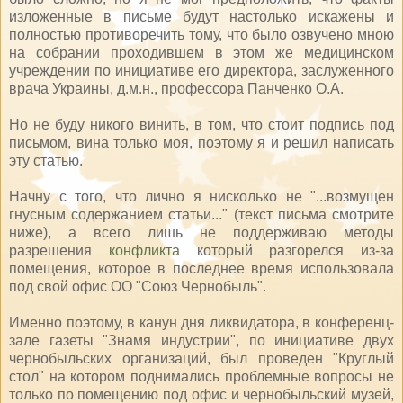
изложенные в письме будут настолько искажены и
полностью противоречить тому, что было озвучено мною
на собрании проходившем в этом же медицинском
учреждении по инициативе его директора, заслуженного
врача Украины, д.м.н., профессора Панченко О.А.
Но не буду никого винить, в том, что стоит подпись под
письмом, вина только моя, поэтому я и решил написать
эту статью.
Начну с того, что лично я нисколько не "...возмущен
гнусным содержанием статьи..." (текст письма смотрите
ниже), а всего лишь не поддерживаю методы
разрешения
конфликта
который разгорелся из-за
помещения, которое в последнее время использовала
под свой офис ОО "Союз Чернобыль".
Именно поэтому, в канун дня ликвидатора, в конференц-
зале газеты "Знамя индустрии", по инициативе двух
чернобыльских организаций, был проведен "Круглый
стол" на котором поднимались проблемные вопросы не
только по помещению под офис и чернобыльский музей,