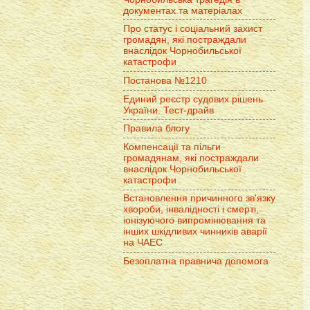
документах та матеріалах
Про статус і соціальний захист
громадян, які постраждали
внаслідок Чорнобильської
катастрофи
Постанова №1210
Единий реєстр судових рішень
України. Тест-драйв
Правила блогу
Компенсації та пільги
громадянам, які постраждали
внаслідок Чорнобильської
катастрофи
Встановлення причинного зв'язку
хвороби, інвалідності і смерті,
іонізуючого випромінювання та
інших шкідливих чинників аварії
на ЧАЕС
Безоплатна правнича допомога