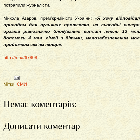
потрапили журналісти.
Микола Азаров, прем’єр-міністр України:
«Я хочу відповід
приводом для вуличних протестів, на сьогодні вичерп
органів рівнозначно блокуванню виплат пенсій 13 млн.
допомоги 4 млн. сімей з дітьми, малозабезпеченим мо
прийомним сім’ям тощо».
http://5.ua/67808
Мітки:
СМИ
Немає коментарів:
Дописати коментар