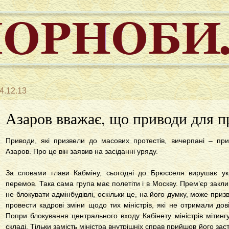
4.12.13
Азаров вважає, що приводи для п
Приводи, які призвели до масових протестів, вичерпані – пр
Азаров. Про це він заявив на засіданні уряду.
За словами глави Кабміну, сьогодні до Брюсселя вирушає ук
перемов. Така сама група має полетіти і в Москву. Прем’єр заклик
не блокувати адмінбудівлі, оскільки це, на його думку, може приз
провести кадрові зміни щодо тих міністрів, які не отримали дов
Попри блокування центрального входу Кабінету міністрів мітинг
складі. Тільки замість міністра внутрішніх справ прийшов його за