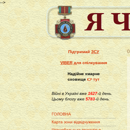
-->
0
Підтримай
ЗСУ
VIBER
для спілкування
Надійне хмарне
сховище
👉 тут
Війні в Україні вже
1627
-й день.
Цьому блогу вже
5783
-й день.
ГОЛОВНА
Карта зони відвідчуження
Чорнобильська трагедія в