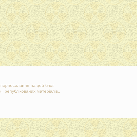
гіперпосилання на цей блог.
 і републікованих матеріалів..