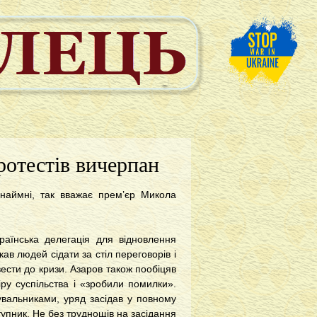
ротестів вичерпан
инаймні, так вважає прем’єр Микола
раїнська делегація для відновлення
ав людей сідати за стіл переговорів і
вести до кризи. Азаров також пообіцяв
іру суспільства і «зробили помилки».
увальниками, уряд засідав у повному
ступник. Не без труднощів на засідання