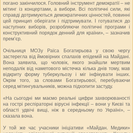
погано закінчилося. Головний інструмент демократії – не
мітинг із концертами, а вибори. Всі політичні сили, які
справді дотримуються демократичних цінностей, повинні
цей принцип оберігати і підтримувати. І готуватися до
наступних виборів, розробляючи політичні програми і
конструктивний порядок денний для країни», – зазначив
прем’єр.
Очільниця МОЗу Раїса Богатирьова у свою чергу
застерегла від ймовірних спалахів епідемій на Майдані.
Вона заявила, що чоловік, якого знайшли мертвим
неподалік від наметового містечка кілька днів тому, мав
відкриту форму туберкульозу і міг інфікувати інших.
Окрім того, за словами Богатирьової, перебуваючи
серед мітингувальників, можна підхопити застуду.
«На сьогодні ми маємо реальні цифри захворюваності
на гострі респіраторні вірусні інфекції – вони у Києві та
області удвічі вищі, ніж в середньому по Україні», –
сказала вона.
У той же час учасники ініціативи «Майдан. Медики»