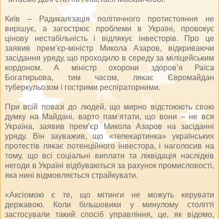
Київ – Радикалізація політичного протистояння не
вирішує, а загострює проблеми в Україні, провокує
цінову нестабільність і відлякує інвесторів. Про це
заявив прем’єр-міністр Микола Азаров, відкриваючи
засідання уряду, що проходило в середу за міліцейським
кордоном. А міністр охорони здоров’я Раїса
Богатирьова, тим часом, лякає Євромайдан
туберкульозом і гострими респіраторними.
При всій повазі до людей, що мирно відстоюють свою
думку на Майдані, варто пам’ятати, що вони – не вся
Україна, заявив прем’єр Микола Азаров на засіданні
уряду. Він зауважив, що «телекартинка» українських
протестів лякає потенційного інвестора, і наголосив на
тому, що всі соціальні виплати та ліквідація наслідків
негоди в Україні відбуваються за рахунок промисловості,
яка нині відмовляється страйкувати.
«Аксіомою є те, що мітинги не можуть керувати
державою. Коли більшовики у минулому столітті
застосували такий спосіб управління, це, як відомо,