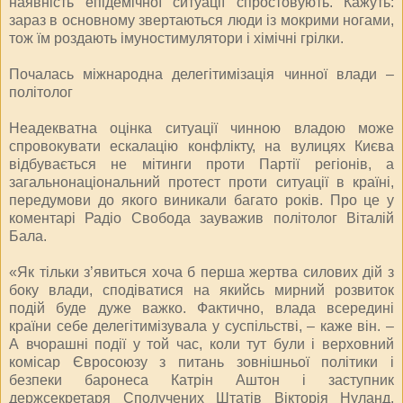
наявність епідемічної ситуації спростовують. Кажуть:
зараз в основному звертаються люди із мокрими ногами,
тож їм роздають імуностимулятори і хімічні грілки.
Почалась міжнародна делегітимізація чинної влади –
політолог
Неадекватна оцінка ситуації чинною владою може
спровокувати ескалацію конфлікту, на вулицях Києва
відбувається не мітинги проти Партії регіонів, а
загальнонаціональний протест проти ситуації в країні,
передумови до якого виникали багато років. Про це у
коментарі Радіо Свобода зауважив політолог Віталій
Бала.
«Як тільки з’явиться хоча б перша жертва силових дій з
боку влади, сподіватися на якийсь мирний розвиток
подій буде дуже важко. Фактично, влада всередині
країни себе делегітимізувала у суспільстві, – каже він. –
А вчорашні події у той час, коли тут були і верховний
комісар Євросоюзу з питань зовнішньої політики і
безпеки баронеса Катрін Аштон і заступник
держсекретаря Сполучених Штатів Вікторія Нуланд,