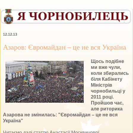
12.12.13
Азаров: Євромайдан – це не вся Україна
Щось подібне
ми вже чули,
коли збирались
біля Кабінету
Міністрів
чорнобильці у
2011 році.
Пройшов час,
але риторика
Азарова не змінилась: "Євромайдан – це не вся
Україна"
Читаємо далі статтю Анастасії Москвичової.