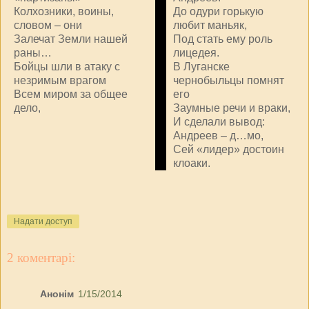
Колхозники, воины,
До одури горькую
словом – они
любит маньяк,
Залечат Земли нашей
Под стать ему роль
раны…
лицедея.
Бойцы шли в атаку с
В Луганске
незримым врагом
чернобыльцы помнят
Всем миром за общее
его
дело,
Заумные речи и враки,
И сделали вывод:
Андреев – д…мо,
Сей «лидер» достоин
клоаки.
Надати доступ
2 коментарі:
Анонім
1/15/2014