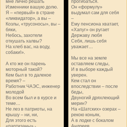
мне лично решать
прогибаться.
Изменники вашую долю.
Он «формулу»
Я – «первый» в стране
выдумал сам для себя
«ликвидатор», а вы –
–
Козлы, «трусоносы», вы –
Ему пенсиона хватает,
бяки,
«Хапуг» он ругает
Небось, захотели
Державу любя
откушать халвы?
Себя, лишь себя
На хлеб вас, на воду,
уважает…
собаки!».
Мы все на земле
А кто же он парень
оставляем следы,
моторный такой?
И в выборе каждый
Кем был в то далекое
уверен.
время? –
Кем стал он
Работник ЧАЭС, инженер
впоследствии – после
молодой
беды,
Во всем был и в курсе и
Двуногий дряхлеющий
теме…
мерин?
Не лез в патриоты, на
На «Шатских» озерах –
крышу – ни, ни,
рекою коньяк,
Для этого есть
А в лодке с бокалом
«партизаны» -
Андреев.