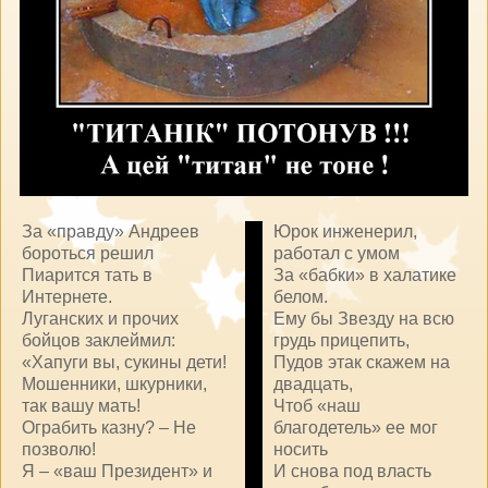
За «правду» Андреев
Юрок инженерил,
бороться решил
работал с умом
Пиарится тать в
За «бабки» в халатике
Интернете.
белом.
Луганских и прочих
Ему бы Звезду на всю
бойцов заклеймил:
грудь прицепить,
«Хапуги вы, сукины дети!
Пудов этак скажем на
Мошенники, шкурники,
двадцать,
так вашу мать!
Чтоб «наш
Ограбить казну? – Не
благодетель» ее мог
позволю!
носить
Я – «ваш Президент» и
И снова под власть