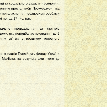
ці та соціального захисту населення,
мленням прес-служби Прокуратури, під
ів) привласнення посадовими особами
і понад 17 тис. грн.
інальне провадження за статтею
ем», яка передбачає покарання до 5
ня у зв’язку з розшуком головного
ням коштів Пенсійного фонду України
Макіївки, за результатами якого до