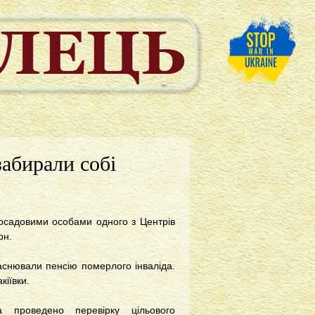
абирали собі
посадовими особами одного з Центрів
рн.
аснювали пенсію померлого інваліда.
кіївки.
а проведено перевірку цільового