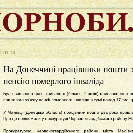
1.01.14
На Донеччині працівники пошти з
пенсію померлого інваліда
Було виявлено факт тривалого (більше 2 років) привласнення 
поштового зв’язку пенсії померлого інваліда в сумі понад 17 тис. г
У Макіївці (Донецька область) працівники пошти два роки привл
Про це повідомили у прокуратурі Червоногвардійського району Ма
Прокуратурою Червоногвардійського району міста Макіївк