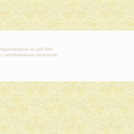
гіперпосилання на цей блог.
 і републікованих матеріалів..