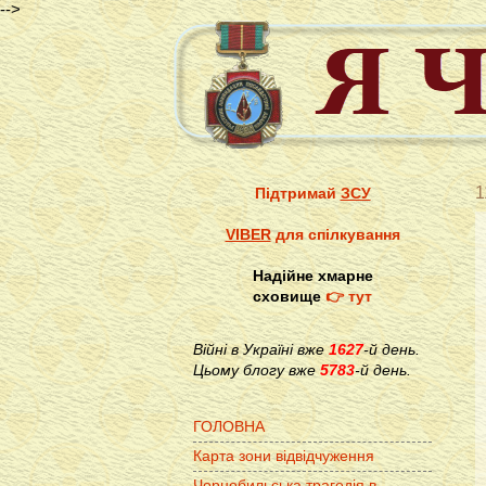
-->
1
Підтримай
ЗСУ
VIBER
для спілкування
Надійне хмарне
сховище
👉 тут
Війні в Україні вже
1627
-й день.
Цьому блогу вже
5783
-й день.
ГОЛОВНА
Карта зони відвідчуження
Чорнобильська трагедія в