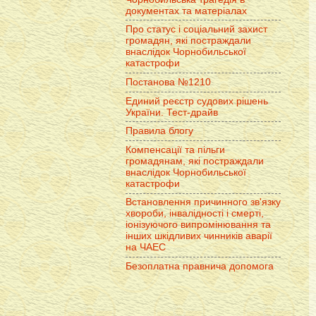
документах та матеріалах
Про статус і соціальний захист
громадян, які постраждали
внаслідок Чорнобильської
катастрофи
Постанова №1210
Единий реєстр судових рішень
України. Тест-драйв
Правила блогу
Компенсації та пільги
громадянам, які постраждали
внаслідок Чорнобильської
катастрофи
Встановлення причинного зв'язку
хвороби, інвалідності і смерті,
іонізуючого випромінювання та
інших шкідливих чинників аварії
на ЧАЕС
Безоплатна правнича допомога