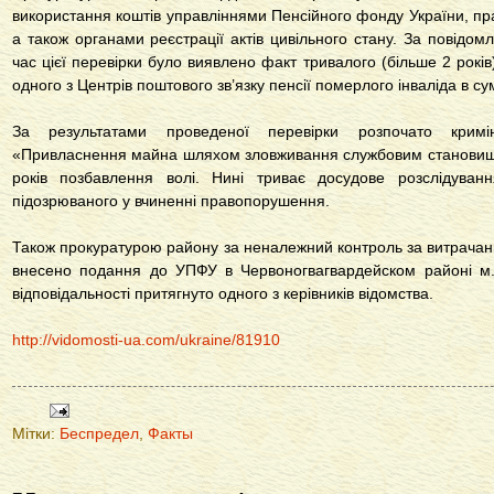
використання коштів управліннями Пенсійного фонду України, пра
а також органами реєстрації актів цивільного стану. За повідо
час цієї перевірки було виявлено факт тривалого (більше 2 рок
одного з Центрів поштового зв’язку пенсії померлого інваліда в сум
За результатами проведеної перевірки розпочато крим
«Привласнення майна шляхом зловживання службовим становищ
років позбавлення волі. Нині триває досудове розслідуван
підозрюваного у вчиненні правопорушення.
Також прокуратурою району за неналежний контроль за витрачан
внесено подання до УПФУ в Червоногвагвардейском районі м. 
відповідальності притягнуто одного з керівників відомства.
http://vidomosti-ua.com/ukraine/81910
Мітки:
Беспредел
,
Факты