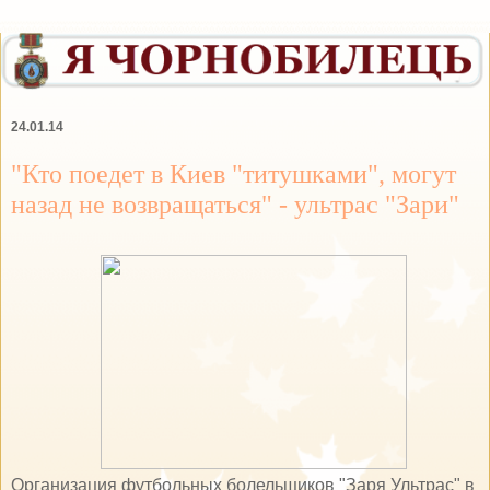
24.01.14
"Кто поедет в Киев "титушками", могут
назад не возвращаться" - ультрас "Зари"
Организация футбольных болельщиков "Заря Ультрас" в