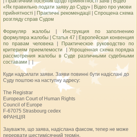
|
Практичний посібник щодо прийнятності заяв
|
Відео
«Як правильно подати заяву до Суду»
|
Відео про умови
прийнятності
|
Практичні рекомендації
|
Спрощена схема
розгляду справ Судом
Формуляр жалобы
|
Инструкция по заполнению
формуляра жалобы
|
Статья 47
|
Европейская конвенция
по правам человека
|
Практическое руководство по
критериям приемлемости
|
Упрощенная схема порядка
рассмотрения жалобы в Суде различными судебными
составами
| |
Куди надсилати заяви. Заяви повинні бути надіслані до
Суду поштою на наступну адресу:
The Registrar
European Court of Human Rights
Council of Europe
F-67075 Strasbourg cedex
ФРАНЦІЯ
Зауважте, що заява, надіслана факсом, тепер не може
перервати шестимісячний термін.