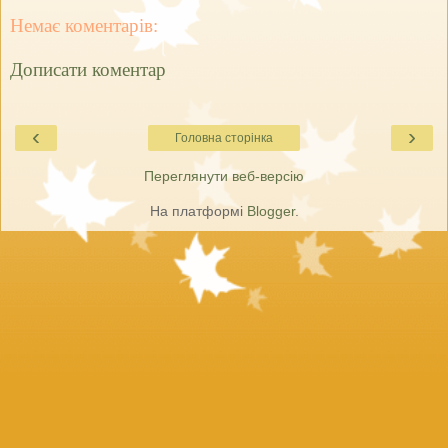
Немає коментарів:
Дописати коментар
‹
›
Головна сторінка
Переглянути веб-версію
На платформі
Blogger
.