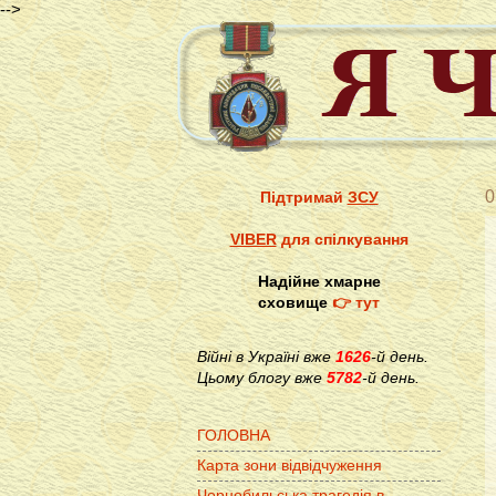
-->
0
Підтримай
ЗСУ
VIBER
для спілкування
Надійне хмарне
сховище
👉 тут
Війні в Україні вже
1626
-й день.
Цьому блогу вже
5782
-й день.
ГОЛОВНА
Карта зони відвідчуження
Чорнобильська трагедія в