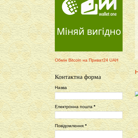
Міняй вигідно
Обмін Bitcoin на Приват24 UAH
Н
Контактна форма
Назва
Електронна пошта
*
Повідомлення
*