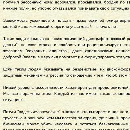
получил бессонную ночь: ворочался, просыпался, бродил по ва
нижние полки, но упорно отказывался признавать свою ситуацию
Зависимость украинцев от власти - даже если её олицетворя
мелкий исполкомовский клерк или участковый – впечатляет.
Такие люди испытывают психологический дискомфорт каждый раз
деньги", но свои страхи и слабость они рационализируют ст
желанием "сохранить единство", даже христианскими ценнос
добротой (власть в меру сил помогает им формулировать эти уст
Если таким людям указывать на бездействие, их дискомфорт
защитный механизм - агрессия по отношению к тем, кто об этом г
Низкий уровень ассертивности характерен для представителей 
Мы все поражены этим. Каждый из нас имеет такие склоннос
ситуациях.
Потуги "видеть человеческое" в каждом, кто вытирает о нас ног
трусостью и равнодушием мы построили страну, где пьяный проку
бизнесмен может убить человека и остаться безнаказанным,