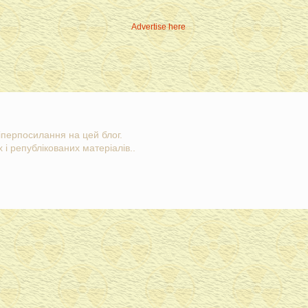
Advertise here
гіперпосилання на цей блог.
 і републікованих матеріалів..