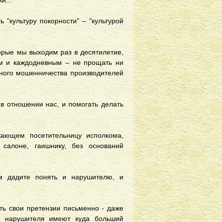
и...
 "культуру покорности" – "культурой
торые мы выходим раз в десятилетие,
ым и каждодневным – не прощать ни
диного мошенничества производителей
в отношении нас, и помогать делать
жающем посетительницу исполкома,
салоне, гаишнику, без оснований
м дадите понять и нарушителю, и
ть свои претензии письменно - даже
у нарушителя имеют куда больший