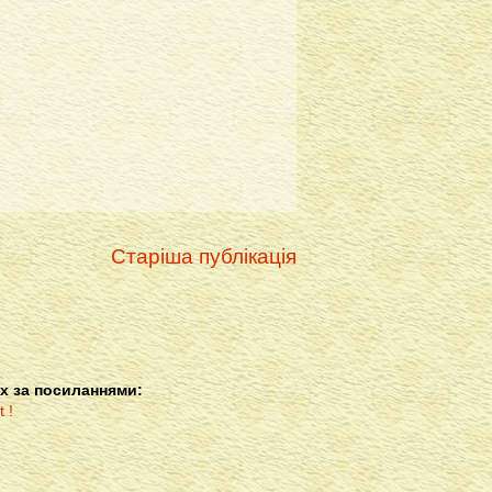
Старіша публікація
х за посиланнями: