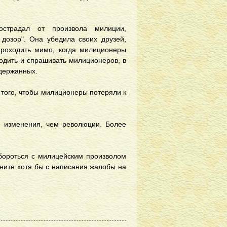
острадал от произвола милиции,
дозор". Она убедила своих друзей,
 проходить мимо, когда милиционеры
одить и спрашивать милиционеров, в
адержанных.
я того, чтобы милиционеры потеряли к
е изменения, чем революции. Более
 бороться с милицейским произволом
чните хотя бы с написания жалобы на