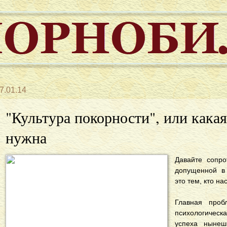
7.01.14
"Культура покорности", или кака
нужна
Давайте сопро
допущенной в 
это тем, кто на
Главная проб
психологическ
успеха нынеш