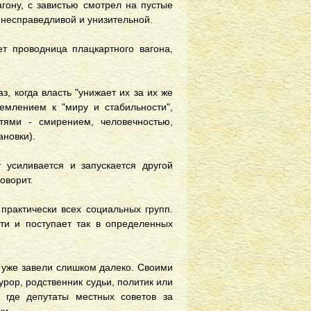
гону, с завистью смотрел на пустые
 несправедливой и унизительной.
ет проводница плацкартного вагона,
, когда власть "унижает их за их же
ремлением к "миру и стабильности",
тями - смирением, человечностью,
ановки).
 усиливается и запускается другой
оворит.
практически всех социальных групп.
ти и поступает так в определенных
и, уже завели слишком далеко. Своими
рор, родственник судьи, политик или
 где депутаты местных советов за