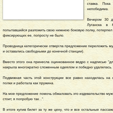
ставка. Пок
непобедима.
Вечером 30 д
Луганска в 
попытавшийся разложить свою нижнюю боковую полку, потерпел 
фиксирующих ее, попросту не было.
Проводница категорически отвергла предложение переложить му
и оставались свободными до конечной станции).
Вместо этого она принесла оцинкованное ведро с надписью "для
накрыла многократно сложенным одеялом и победно удалилась.
Подвижная часть этой конструкции все равно находилась на 
полки и работала как пружина.
На мое предложение помочь обжаловать это издевательство мужч
стоит, я попробую так...".
В итоге купив билет за ту же цену, что и все остальные пасса