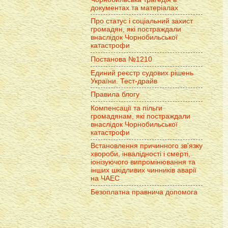
документах та матеріалах
Про статус і соціальний захист
громадян, які постраждали
внаслідок Чорнобильської
катастрофи
Постанова №1210
Единий реєстр судових рішень
України. Тест-драйв
Правила блогу
Компенсації та пільги
громадянам, які постраждали
внаслідок Чорнобильської
катастрофи
Встановлення причинного зв'язку
хвороби, інвалідності і смерті,
іонізуючого випромінювання та
інших шкідливих чинників аварії
на ЧАЕС
Безоплатна правнича допомога