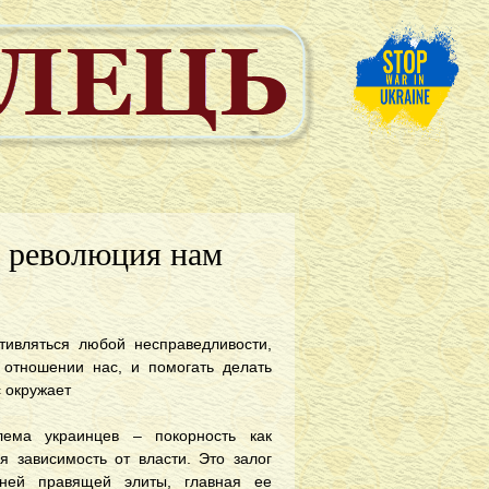
я революция нам
тивляться любой несправедливости,
отношении нас, и помогать делать
с окружает
лема украинцев – покорность как
ая зависимость от власти. Это залог
ней правящей элиты, главная ее