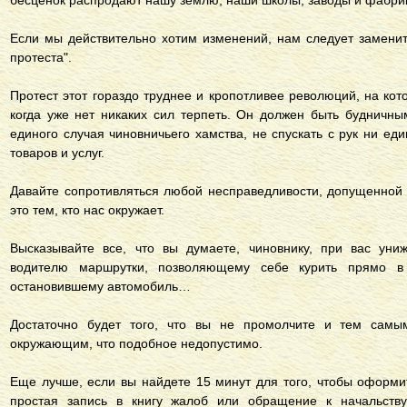
бесценок распродают нашу землю, наши школы, заводы и фабрик
Если мы действительно хотим изменений, нам следует заменить
протеста".
Протест этот гораздо труднее и кропотливее революций, на ко
когда уже нет никаких сил терпеть. Он должен быть будничн
единого случая чиновничьего хамства, не спускать с рук ни е
товаров и услуг.
Давайте сопротивляться любой несправедливости, допущенной 
это тем, кто нас окружает.
Высказывайте все, что вы думаете, чиновнику, при вас уни
водителю маршрутки, позволяющему себе курить прямо в 
остановившему автомобиль…
Достаточно будет того, что вы не промолчите и тем самы
окружающим, что подобное недопустимо.
Еще лучше, если вы найдете 15 минут для того, чтобы оформи
простая запись в книгу жалоб или обращение к начальств