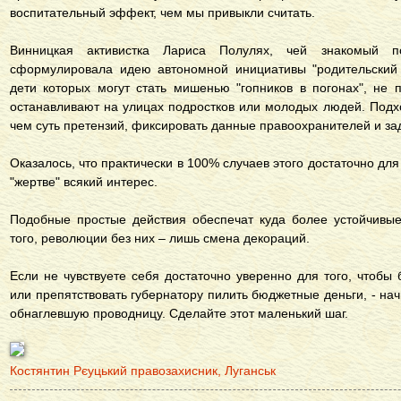
воспитательный эффект, чем мы привыкли считать.
Винницкая активистка Лариса Полулях, чей знакомый п
сформулировала идею автономной инициативы "родительский 
дети которых могут стать мишенью "гопников в погонах", не
останавливают на улицах подростков или молодых людей. Подх
чем суть претензий, фиксировать данные правоохранителей и з
Оказалось, что практически в 100% случаев этого достаточно дл
"жертве" всякий интерес.
Подобные простые действия обеспечат куда более устойчивы
того, революции без них – лишь смена декораций.
Если не чувствуете себя достаточно уверенно для того, чтобы
или препятствовать губернатору пилить бюджетные деньги, - на
обнаглевшую проводницу. Сделайте этот маленький шаг.
Костянтин Рєуцький правозахисник, Луганськ