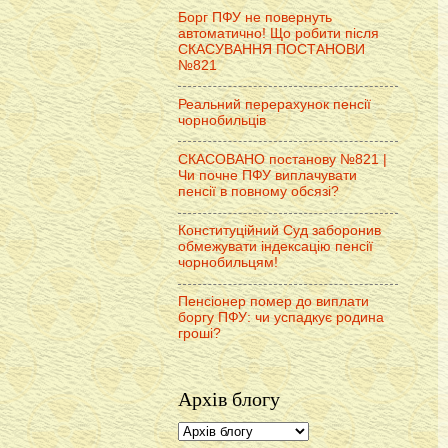
Борг ПФУ не повернуть
автоматично! Що робити після
СКАСУВАННЯ ПОСТАНОВИ
№821
Реальний перерахунок пенсії
чорнобильців
СКАСОВАНО постанову №821 |
Чи почне ПФУ виплачувати
пенсії в повному обсязі?
Конституційний Суд заборонив
обмежувати індексацію пенсії
чорнобильцям!
Пенсіонер помер до виплати
боргу ПФУ: чи успадкує родина
гроші?
Архів блогу