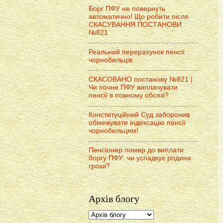
Борг ПФУ не повернуть
автоматично! Що робити після
СКАСУВАННЯ ПОСТАНОВИ
№821
Реальний перерахунок пенсії
чорнобильців
СКАСОВАНО постанову №821 |
Чи почне ПФУ виплачувати
пенсії в повному обсязі?
Конституційний Суд заборонив
обмежувати індексацію пенсії
чорнобильцям!
Пенсіонер помер до виплати
боргу ПФУ: чи успадкує родина
гроші?
Архів блогу