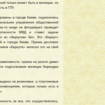
рый только может быть в милиции, но
ть в ГПУ.
рованы в городе Киеве, подчинялись
начальник управления общественной
у-то нигде не фигурирует, проводит
зопасности МВД и ставит задачи
то из «беркутов» бил. Это «Беркут»
ей и города Киева. Приказ дословно
ников «Беркута» записал это на свой
ависимости, приказ на разгон давал
сти подполковник милиции Кириндюк
выданы не резиновые, а пластиковые
онвенциями, которые только есть в
ы.
енность за все, что осуществлялось,