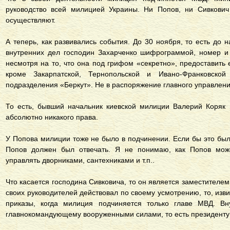
руководство всей милицией Украины. Ни Попов, ни Сивкович
осуществляют.
А теперь, как развивались события. До 30 ноября, то есть до
внутренних дел господин Захарченко шифрограммой, номер и 
несмотря на то, что она под грифом «секретно», предоставить 
кроме Закарпатской, Тернопольской и Ивано-Франковско
подразделения «Беркут». Не в распоряжение главного управлени
То есть, бывший начальник киевской милиции Валерий Коряк 
абсолютно никакого права.
У Попова милиции тоже не было в подчинении. Если бы это был
Попов должен был отвечать. Я не понимаю, как Попов мож
управлять дворниками, сантехниками и т.п..
Что касается господина Сивковича, то он является заместителе
своих руководителей действовал по своему усмотрению, то, изви
приказы, когда милиция подчиняется только главе МВД. В
главнокомандующему вооруженными силами, то есть президенту