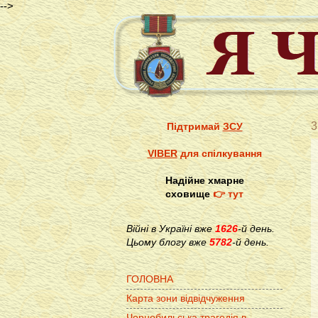
-->
3
Підтримай
ЗСУ
VIBER
для спілкування
Надійне хмарне
сховище
👉 тут
Війні в Україні вже
1626
-й день.
Цьому блогу вже
5782
-й день.
ГОЛОВНА
Карта зони відвідчуження
Чорнобильська трагедія в