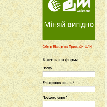
Міняй вигідно
Обмін Bitcoin на Приват24 UAH
Контактна форма
Назва
Електронна пошта
*
Повідомлення
*