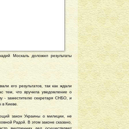
надий Москаль доложил результаты
али его результатов, так как ждали
с тем, что вручила уведомление о
чу - заместителю секретаря СНБО, и
 в Киеве.
ующий закон Украины о милиции, не
вной Радой. В этом законе сказано,
стр внутренних дел осуществляет