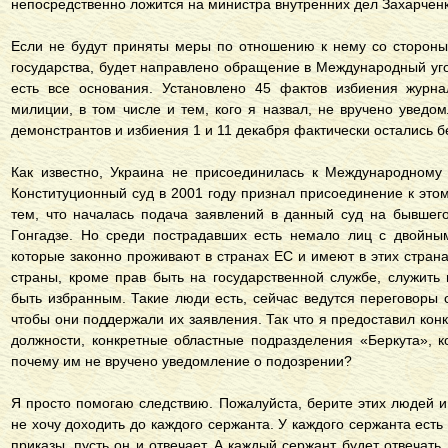
непосредственно ложится на министра внутренних дел Захарченк
Если не будут приняты меры по отношению к нему со стороны
государства, будет направлено обращение в Международный уго
есть все основания. Установлено 45 фактов избиения журна
милиции, в том числе и тем, кого я назвал, не вручено уведо
демонстрантов и избиения 1 и 11 декабря фактически остались 
Как известно, Украина не присоединилась к Международному 
Конституционный суд в 2001 году признал присоединение к этом
тем, что началась подача заявлений в данный суд на бывшег
Гонгадзе. Но среди пострадавших есть немало лиц с двойны
которые законно проживают в странах ЕС и имеют в этих страна
страны, кроме прав быть на государственной службе, служить 
быть избранным. Такие люди есть, сейчас ведутся переговоры 
чтобы они поддержали их заявления. Так что я предоставил ко
должности, конкретные областные подразделения «Беркута», к
почему им не вручено уведомление о подозрении?
Я просто помогаю следствию. Пожалуйста, берите этих людей и 
не хочу доходить до каждого сержанта. У каждого сержанта есть
приказы, пусть он и отвечает. А каждый сержант будет отвечать,