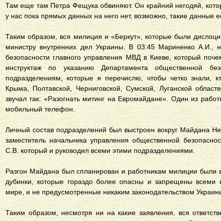
Там еще там Петра Фещука обвиняют. Он крайний негодяй, кото
у нас пока прямых данных на него нет, возможно, такие данные ес
Таким образом, вся милиция и «Беркут», которые были дислоци
министру внутренних дел Украины. В 03:45 Мариненко А.И., 
безопасности главного управления МВД в Киеве, который почем
инструктаж по указанию Департамента общественной бе
подразделениям, которые я перечислю, чтобы четко знали, к
Крыма, Полтавской, Черниговской, Сумской, Луганской област
звучал так: «Разогнать митинг на Евромайдане». Один из работ
мобильный телефон.
Личный состав подразделений был выстроен вокруг Майдана Нез
заместитель начальника управления общественной безопасно
С.В. который и руководил всеми этими подразделениями.
Разгон Майдана был спланирован и работникам милиции были 
дубинки, которые гораздо более опасны и запрещены всеми к
мире, и не предусмотренные никаким законодательством Украин
Таким образом, несмотря ни на какие заявления, вся ответств