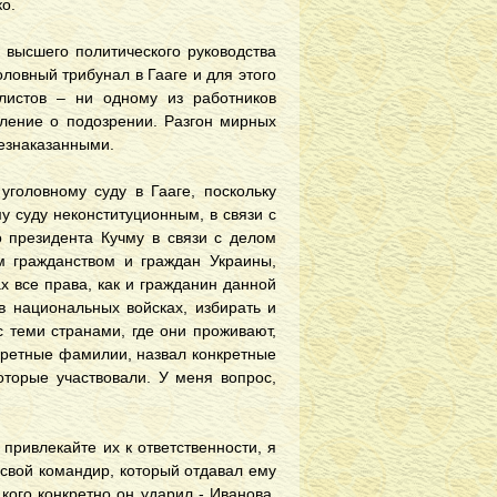
о.
 высшего политического руководства
ловный трибунал в Гааге и для этого
листов – ни одному из работников
мление о подозрении. Разгон мирных
безнаказанными.
уголовному суду в Гааге, поскольку
у суду неконституционным, в связи с
о президента Кучму в связи с делом
м гражданством и граждан Украины,
х все права, как и гражданин данной
в национальных войсках, избирать и
с теми странами, где они проживают,
нкретные фамилии, назвал конкретные
оторые участвовали. У меня вопрос,
привлекайте их к ответственности, я
 свой командир, который отдавал ему
 кого конкретно он ударил - Иванова,