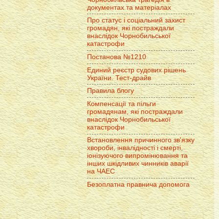
документах та матеріалах
Про статус і соціальний захист
громадян, які постраждали
внаслідок Чорнобильської
катастрофи
Постанова №1210
Единий реєстр судових рішень
України. Тест-драйв
Правила блогу
Компенсації та пільги
громадянам, які постраждали
внаслідок Чорнобильської
катастрофи
Встановлення причинного зв'язку
хвороби, інвалідності і смерті,
іонізуючого випромінювання та
інших шкідливих чинників аварії
на ЧАЕС
Безоплатна правнича допомога