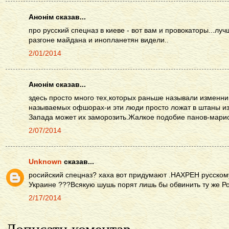
Анонім сказав...
про русский спецназ в киеве - вот вам и провокаторы...луч
разгоне майдана и инопланетян видели..
2/01/2014
Анонім сказав...
здесь просто много тех,которых раньше называли изменни
называемых офшорах-и эти люди просто ложат в штаны из-
Запада может их заморозить.Жалкое подобие панов-мари
2/07/2014
Unknown
сказав...
росийский спецназ? хаха вот придумают .НАХРЕН русском
Украине ???Всякую шушь порят лишь бы обвинить ту же Ро
2/17/2014
Дописати коментар