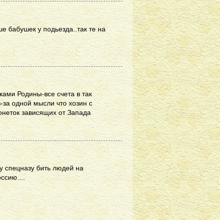
ше бабушек у подьезда..так те на
ками Родины-все счета в так
за одной мысли что хозин с
онеток зависящих от Запада
у спецназу бить людей на
ссию....