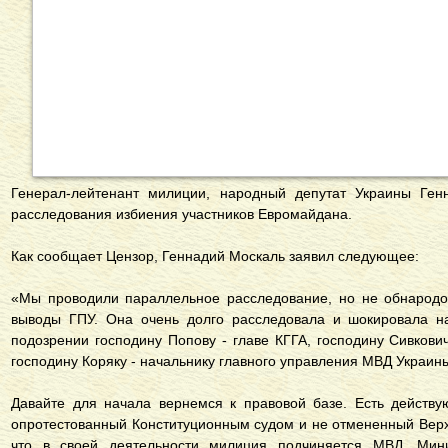
Генерал-лейтенант милиции, народный депутат Украины Ген
расследования избиения участников Евромайдана.
Как сообщает Цензор, Геннадий Москаль заявил следующее:
«Мы проводили параллельное расследование, но не обнародов
выводы ГПУ. Она очень долго расследовала и шокировала на
подозрении господину Попову - главе КГГА, господину Сивкови
господину Коряку - начальнику главного управления МВД Украины
Давайте для начала вернемся к правовой базе. Есть действ
опротестованный Конституционным судом и не отмененный Верхо
что в своей деятельности милиция подчиняется МВД. Мини