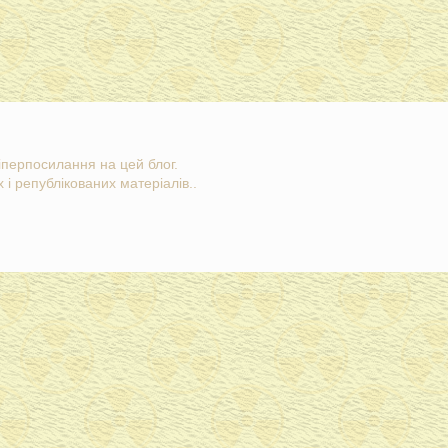
гіперпосилання на цей блог.
 і републікованих матеріалів..