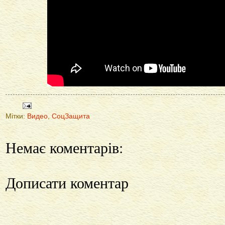
Мітки:
Видео
,
СоцЗащита
Немає коментарів:
Дописати коментар