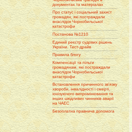
документах та матеріалах
Про статус і соціальний захист
громадян, які постраждали
внаслідок Чорнобильської
катастрофи
Постанова №1210
Единий реєстр судових рішень
України. Тест-драйв
Правила блогу
Компенсації та пільги
громадянам, які постраждали
внаслідок Чорнобильської
катастрофи
Встановлення причинного зв'язку
хвороби, інвалідності і смерті,
іонізуючого випромінювання та
інших шкідливих чинників аварії
на ЧАЕС
Безоплатна правнича допомога