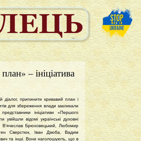
план» – ініціатива
й діалог, припинити кривавий план і
итів для збереження влади закликали
 представники ініціативи «Першого
упи увійшли відомі українські духовні
и: В’ячеслав Брюховецький, Любомир
ген Сверстюк, Іван Дзюба, Вадим
вич та інші. Вони наголошують, що в