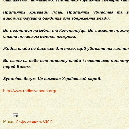
Закликаємо і вимагаємо: зупиніться і зупиніть сценарій ка
Припиніть кривавий план. Припиніть убивства та в
використовувати бандитів для збереження влади.
Ви поклялися на Біблії та Конституції. Ви ламаєте присяг
стати початком великої темряви.
Жодна влада не дається для того, щоб убивати та калічит
Ви взяли на себе всю повноту влади і несете всю повноту
перед Богом.
Зупиніть безум. Це вимагає Український народ.
http://www.radiosvoboda.org/
Мітки:
Информация
,
СМИ