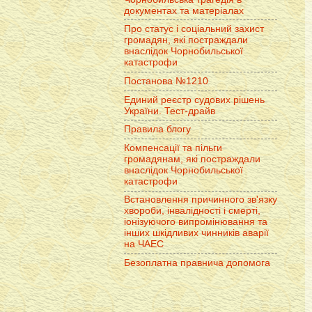
документах та матеріалах
Про статус і соціальний захист
громадян, які постраждали
внаслідок Чорнобильської
катастрофи
Постанова №1210
Единий реєстр судових рішень
України. Тест-драйв
Правила блогу
Компенсації та пільги
громадянам, які постраждали
внаслідок Чорнобильської
катастрофи
Встановлення причинного зв'язку
хвороби, інвалідності і смерті,
іонізуючого випромінювання та
інших шкідливих чинників аварії
на ЧАЕС
Безоплатна правнича допомога