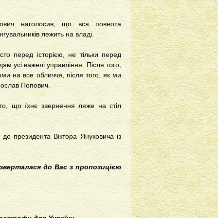
пович наголосив, що вся повнота
ингувальників лежить на владі.
то перед історією, не тільки перед
ям усі важелі управління. Після того,
ми на все обличчя, після того, як ми
рослав Попович.
ого, що їхнє звернення ляже на стіл
 до президента Віктора Януковича із
 зверталася до Вас з пропозицією