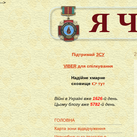
-->
2
Підтримай
ЗСУ
VIBER
для спілкування
Надійне хмарне
сховище
👉 тут
Війні в Україні вже
1626
-й день.
Цьому блогу вже
5782
-й день.
ГОЛОВНА
Карта зони відвідчуження
Чорнобильська трагедія в