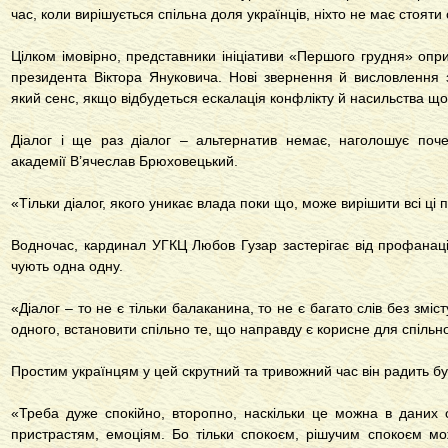
час, коли вирішується спільна доля українців, ніхто не має стояти
Цілком імовірно, представники ініціативи «Першого грудня» оп
президента Віктора Януковича. Нові звернення й висловлення 
який сенс, якщо відбудеться ескалація конфлікту й насильства щ
Діалог і ще раз діалог – альтернатив немає, наголошує поч
академії В’ячеслав Брюховецький.
«Тільки діалог, якого уникає влада поки що, може вирішити всі ці 
Водночас, кардинал УГКЦ Любов Гузар застерігає від профанації
чують одна одну.
«Діалог – то не є тільки балаканина, то не є багато слів без зміс
одного, встановити спільно те, що направду є корисне для спільно
Простим українцям у цей скрутний та тривожний час він радить бу
«Треба дуже спокійно, второпно, наскільки це можна в даних 
пристрастям, емоціям. Бо тільки спокоєм, рішучим спокоєм може