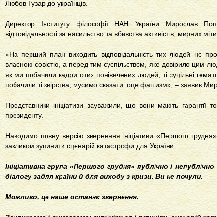
Любов Гузар до українців.
Директор Інституту філософії НАН України Мирослав По
відповідальності за насильство та вбивства активістів, мирних міт
«На перший план виходить відповідальність тих людей не прос
власною совістю, а перед тим суспільством, яке довірило цим люд
як ми побачили кадри отих понівечених людей, ті суцільні гемато
побачили ті звірства, мусимо сказати: оце фашизм», – заявив Ми
Представники ініціативи зауважили, що вони мають гарантії т
президенту.
Наводимо повну версію звернення ініціативи «Першого грудня»
закликом зупинити сценарій катастрофи для України.
Ініціативна група «Першого грудня» публічно і непублічно
діалогу задля країни й для виходу з кризи. Ви не почули.
Можливо, це наше останнє звернення.