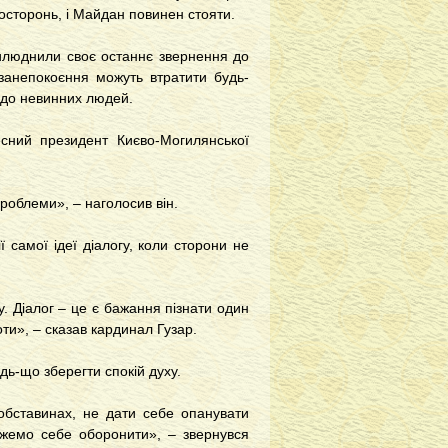
 осторонь, і Майдан повинен стояти.
рилюднили своє останнє звернення до
занепокоєння можуть втратити будь-
одо невинних людей.
есний президент Києво-Могилянської
проблеми», – наголосив він.
 самої ідеї діалогу, коли сторони не
ту. Діалог – це є бажання пізнати один
ти», – сказав кардинал Гузар.
дь-що зберегти спокій духу.
обставинах, не дати себе опанувати
мо себе оборонити», ­­­­– звернувся