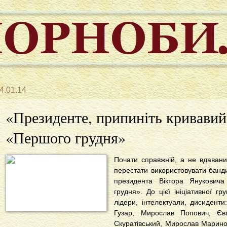
4.01.14
«Президенте, припиніть кривавий 
«Першого грудня»
Почати справжній, а не вдавани
перестати використовувати банд
президента Віктора Януковича
грудня». До цієї ініціативної гр
лідери, інтелектуали, дисидент
Гузар, Мирослав Попович, Єв
Скуратівський, Мирослав Марино