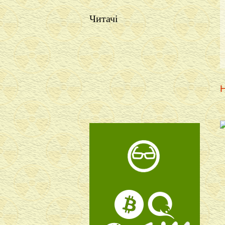
Читачі
Н