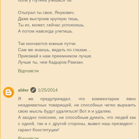
Коль у Путина учишься ты.
Отыграл ты свое, Янукович.
Даже выстроив хрупкую тишь,
Ты их, может, сейчас успокоишь,
А потом навсегда улетишь.
Так кончаются южные путчи.
Сам же знаешь, видать по глазам…
Приезжай к нам преемником лучше.
Лучше ты, чем Кадыров Рамзан.
Відповісти
alder
1/25/2014
Я же предупреждал, что комментарии явно
неадекватных товарищей, не способных четко выразить
свою мысль будут удаляться! Вот я и удаляю.
А заодно поясняю, не способным думать, что людей как
с одной, так и с другой стороны, вывел наш президент -
гарант Конституции!
Відповісти