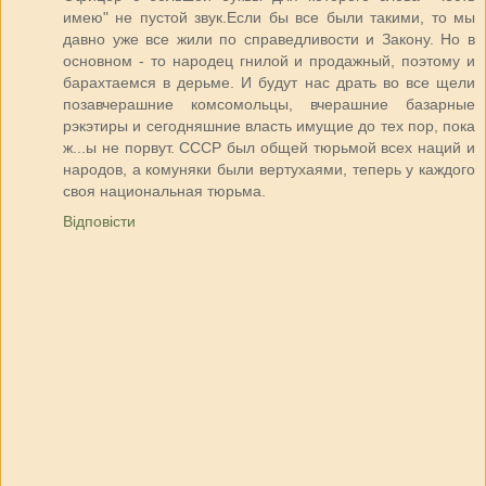
имею" не пустой звук.Если бы все были такими, то мы
давно уже все жили по справедливости и Закону. Но в
основном - то народец гнилой и продажный, поэтому и
барахтаемся в дерьме. И будут нас драть во все щели
позавчерашние комсомольцы, вчерашние базарные
рэкэтиры и сегодняшние власть имущие до тех пор, пока
ж...ы не порвут. СССР был общей тюрьмой всех наций и
народов, а комуняки были вертухаями, теперь у каждого
своя национальная тюрьма.
Відповісти