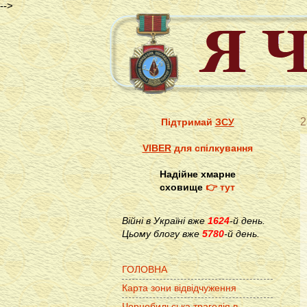
-->
2
Підтримай
ЗСУ
VIBER
для спілкування
Надійне хмарне
сховище
👉 тут
Війні в Україні вже
1624
-й день.
Цьому блогу вже
5780
-й день.
ГОЛОВНА
Карта зони відвідчуження
Чорнобильська трагедія в