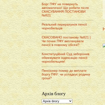
Борг ПФУ не повернуть
автоматично! Що робити після
СКАСУВАННЯ ПОСТАНОВИ
№821
Реальний перерахунок пенсії
Н
чорнобильців
СКАСОВАНО постанову №821 |
Чи почне ПФУ виплачувати
пенсії в повному обсязі?
Конституційний Суд заборонив
обмежувати індексацію пенсії
чорнобильцям!
Пенсіонер помер до виплати
боргу ПФУ: чи успадкує родина
гроші?
Архів блогу