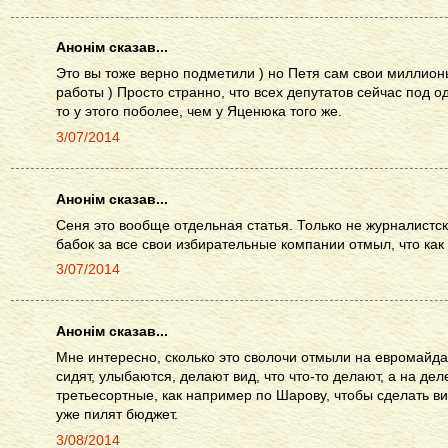
Анонім сказав...
Это вы тоже верно подметили ) но Петя сам свои миллионы
работы ) Просто странно, что всех депутатов сейчас под о
то у этого поболее, чем у Яценюка того же.
3/07/2014
Анонім сказав...
Сеня это вообще отдельная статья. Только не журналистск
бабок за все свои избирательные компании отмыл, что как
3/07/2014
Анонім сказав...
Мне интересно, сколько это сволочи отмыли на евромайда
сидят, улыбаются, делают вид, что что-то делают, а на де
третьесортные, как например по Шарову, чтобы сделать в
уже пилят бюджет.
3/08/2014