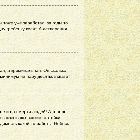
 тоже уже заработал, за годы то
дну гребенку косят. А декларация
ая, а криминальная. Он сколько
 минимум на пару десятков хватит
не и на смерти людей! А теперь
ле заказывают всякие статейки
идимость какой-то работы. Небось