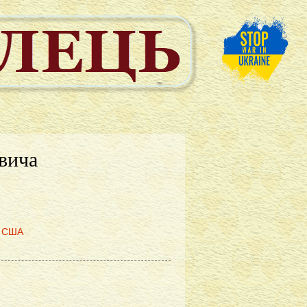
вича
у США