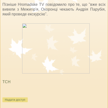
Пізніше Hromadske TV повідомило про те, що "вже всіх
вивели з Межигір'я. Охоронці чекають Андрія Парубія,
який проведе екскурсію".
ТСН
Надати доступ