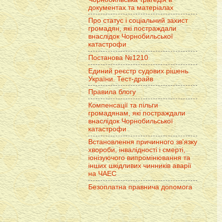
документах та матеріалах
Про статус і соціальний захист
громадян, які постраждали
внаслідок Чорнобильської
катастрофи
Постанова №1210
Единий реєстр судових рішень
України. Тест-драйв
Правила блогу
Компенсації та пільги
громадянам, які постраждали
внаслідок Чорнобильської
катастрофи
Встановлення причинного зв'язку
хвороби, інвалідності і смерті,
іонізуючого випромінювання та
інших шкідливих чинників аварії
на ЧАЕС
Безоплатна правнича допомога