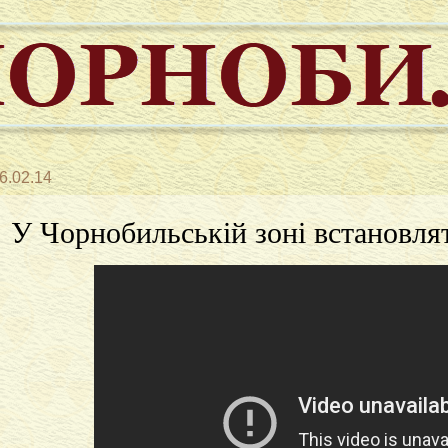
6.02.14
У Чорнобильській зоні встановлят