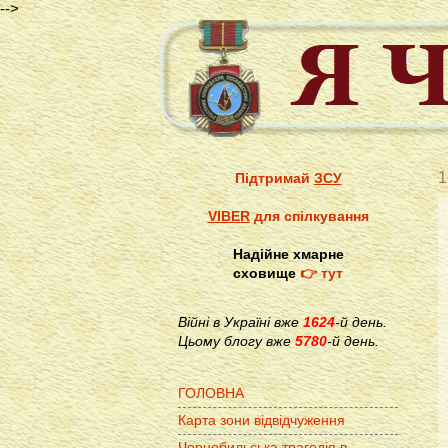
-->
1
Підтримай
ЗСУ
VIBER
для спілкування
Надійне хмарне
сховище
👉 тут
Війні в Україні вже
1624
-й день.
Цьому блогу вже
5780
-й день.
ГОЛОВНА
Карта зони відвідчуження
Чорнобильська трагедія в