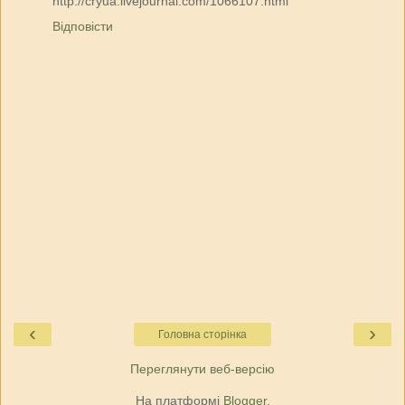
http://cryua.livejournal.com/1066107.html
Відповісти
‹
›
Головна сторінка
Переглянути веб-версію
На платформі
Blogger
.