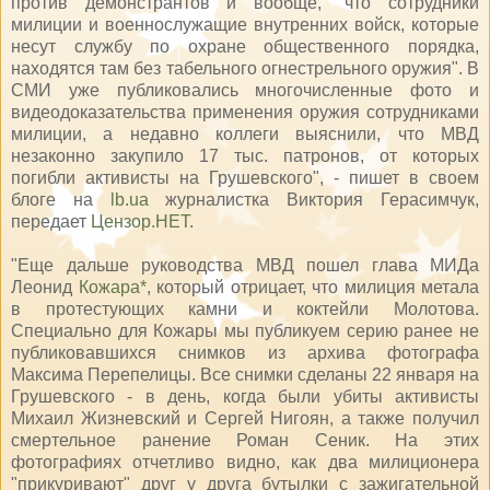
против демонстрантов и вообще, "что сотрудники
милиции и военнослужащие внутренних войск, которые
несут службу по охране общественного порядка,
находятся там без табельного огнестрельного оружия". В
СМИ уже публиковались многочисленные фото и
видеодоказательства применения оружия сотрудниками
милиции, а недавно коллеги выяснили, что МВД
незаконно закупило 17 тыс. патронов, от которых
погибли активисты на Грушевского", - пишет в своем
блоге на
lb.ua
журналистка Виктория Герасимчук,
передает
Цензор.НЕТ
.
"Еще дальше руководства МВД пошел глава МИДа
Леонид
Кожара*
, который отрицает, что милиция метала
в протестующих камни и коктейли Молотова.
Специально для Кожары мы публикуем серию ранее не
публиковавшихся снимков из архива фотографа
Максима Перепелицы. Все снимки сделаны 22 января на
Грушевского - в день, когда были убиты активисты
Михаил Жизневский и Сергей Нигоян, а также получил
смертельное ранение Роман Сеник. На этих
фотографиях отчетливо видно, как два милиционера
"прикуривают" друг у друга бутылки с зажигательной