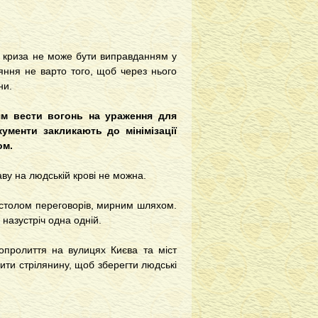
на криза не може бути виправданням у
яння не варто того, щоб через нього
ни.
м вести вогонь на ураження для
ументи закликають до мінімізації
ом.
аву на людській крові не можна.
 столом переговорів, мирним шляхом.
назустріч одна одній.
опролиття на вулицях Києва та міст
ити стрілянину, щоб зберегти людські