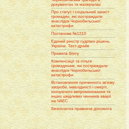
документах та матеріалах
Про статус і соціальний захист
громадян, які постраждали
внаслідок Чорнобильської
катастрофи
Постанова №1210
Единий реєстр судових рішень
України. Тест-драйв
Правила блогу
Компенсації та пільги
громадянам, які постраждали
внаслідок Чорнобильської
катастрофи
Встановлення причинного зв'язку
хвороби, інвалідності і смерті,
іонізуючого випромінювання та
інших шкідливих чинників аварії
на ЧАЕС
Безоплатна правнича допомога