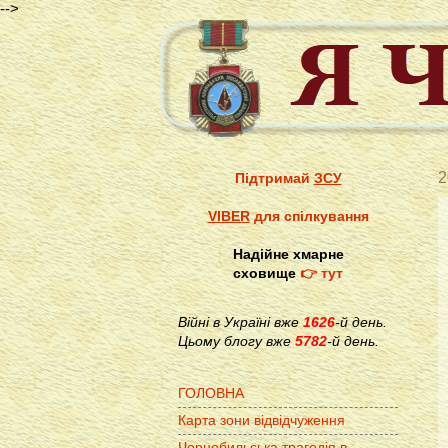
-->
2
Підтримай
ЗСУ
VIBER
для спілкування
Надійне хмарне
сховище
👉 тут
Війні в Україні вже
1626
-й день.
Цьому блогу вже
5782
-й день.
ГОЛОВНА
Карта зони відвідчуження
Чорнобильська трагедія в