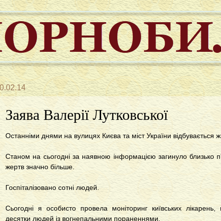
0.02.14
Заява Валерії Лутковської
Останніми днями на вулицях Києва та міст України відбувається ж
Станом на сьогодні за наявною інформацією загинуло близько п'
жертв значно більше.
Госпіталізовано сотні людей.
Сьогодні я особисто провела моніторинг київських лікарень,
десятки людей із вогнепальними пораненнями.