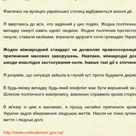
Фактично на вулицях української столиці відбуваються воєнні дії.
Я звертаюсь до всіх, хто задіяний у цих подіях. Жодна політич
випадку смерті навіть однієї людини. Жодне політичне протисто
гинули, ставали каліками, втрачали здоров'я сотні громадян Украї
Жоден міжнародний стандарт не дозволяє правоохоронця
припинення масових заворушень. Навпаки, міжнародні док
шкоди внаслідок застосування сили. Інакше такі дії є злочин
Я розумію, що ситуація зайшла в глухий кут, проте будувати держ
В будь-якому випадку будь-який конфлікт має бути вирішений за
Шляхом політичного компромісу, взаємних справжніх кроків сторін 
В зв'язку із цим я закликаю, я прошу негайно припинити кров
України задля збереження людських життів. Ніколи не пізно зупин
життя і людські долі.
http://www.ombudsman.gov.ua/