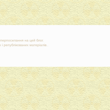
гіперпосилання на цей блог.
 і републікованих матеріалів..