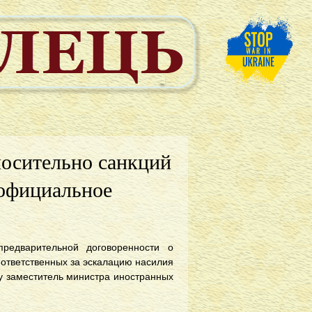
носительно санкций
 официальное
предварительной договоренности о
 ответственных за эскалацию насилия
у заместитель министра иностранных