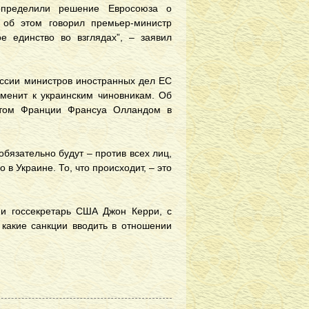
определили решение Евросоюза о
 об этом говорил премьер-министр
е единство во взглядах”, – заявил
ессии министров иностранных дел ЕС
именит к украинским чиновникам. Об
нтом Франции Франсуа Олландом в
бязательно будут – против всех лиц,
 в Украине. То, что происходит, – это
я и госсекретарь США Джон Керри, с
 какие санкции вводить в отношении