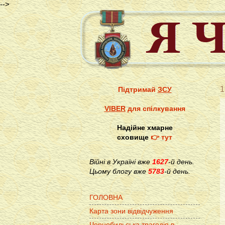
-->
1
Підтримай
ЗСУ
VIBER
для спілкування
Надійне хмарне
сховище
👉 тут
Війні в Україні вже
1627
-й день.
Цьому блогу вже
5783
-й день.
ГОЛОВНА
Карта зони відвідчуження
Чорнобильська трагедія в