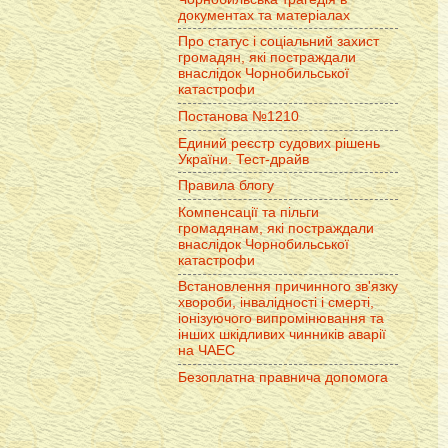
документах та матеріалах
Про статус і соціальний захист
громадян, які постраждали
внаслідок Чорнобильської
катастрофи
Постанова №1210
Единий реєстр судових рішень
України. Тест-драйв
Правила блогу
Компенсації та пільги
громадянам, які постраждали
внаслідок Чорнобильської
катастрофи
Встановлення причинного зв'язку
хвороби, інвалідності і смерті,
іонізуючого випромінювання та
інших шкідливих чинників аварії
на ЧАЕС
Безоплатна правнича допомога