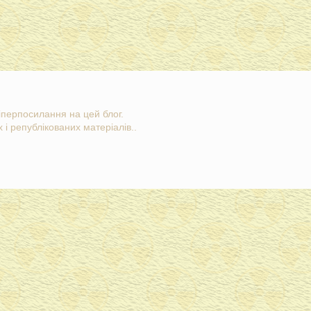
гіперпосилання на цей блог.
 і републікованих матеріалів..