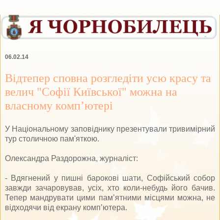
06.02.14
Відтепер сповна розгледіти усю красу та
велич "Софії Київської" можна на
власному комп’ютері
У Національному заповіднику презентували тривимірний
тур столичною пам'яткою.
Олександра Раздорожна, журналіст:
- Вдягнений у пишні барокові шати, Софійський собор
завжди зачаровував, усіх, хто коли-небудь його бачив.
Тепер мандрувати цими пам’ятними місцями можна, не
відходячи від екрану комп’ютера.