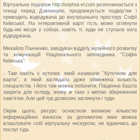
Віртуальна подорож
http://sophia-vr.com
розпочинається з
площі перед Дзвіницею, продовжується подвір’ям і
приводить відвідувача до внутрішнього простору Софії
Київської. На інтерактивній карті гість може оглянути
будь-які місця у соборі, навіть ті, куди не ступала нога
відвідувача.
Михайло Панченко, завідувач відділу музейного розвитку
та комунікацій Національного заповідника "Софія
Київська":
- Там навіть є куточок, який називали "Куточком для
варти", в який заглядала дуже обмежена кількість
спеціалістів. І його там можна побачити. Південна башта
закрита для огляду, знову ж таки з метою збереження
пам’ятки. Але цей тур дозволяє заглянути і туди.
Окрім цього, ресурс оснастили великою кількістю
інформаційних виносок, за допомогою яких можна
влаштувати собі віртуальну екскурсію, не вдаючись до
послуг гіда.