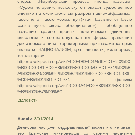
споры. ,,Нюрнбергский процесс иногда называют
«Судом истории», поскольку он оказал существенное
влияние на окончательный разгром нацизма(фашизма-
fascismo от fascio «союз, пуч.(итал. fascismo от fascio
«союз, пучок, связка, объединение») — обобщённое
название крайне правых политических движений,
идеологий и соответствующая им форма правления
диктаторского типа, характерными признаками которых
являются НАЦИОНАЛИЗМ, культ личности, милитаризм,
тоталитаризм.
http://ru.wikipedia.org/wiki/%D0%9D%D1%8E%D1%80%D0
%BD%D0%B1%D0%B5%D1%80%D0%B3%D1%81%D0%B
A%D0%B8%D0%B9_%D0%BF%D1%80%D0%BE%D1%86
%D0%B5%D1%81%D1%81 и фашизм
http://ru.wikipedia.org/wiki/%D0%A4%D0%B0%D1%88%D0
%B8%D0%B7%D0%BC
Відповісти
Анонім
3/01/2014
Денисова нас уже "оздоравливала" может кто не знает
это Крымская милионерша со своими частными