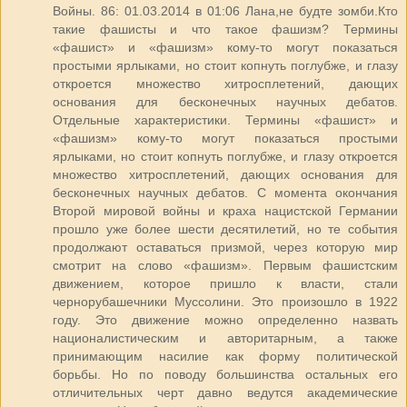
Войны. 86: 01.03.2014 в 01:06 Лана,не будте зомби.Кто
такие фашисты и что такое фашизм? Термины
«фашист» и «фашизм» кому-то могут показаться
простыми ярлыками, но стоит копнуть поглубже, и глазу
откроется множество хитросплетений, дающих
основания для бесконечных научных дебатов.
Отдельные характеристики. Термины «фашист» и
«фашизм» кому-то могут показаться простыми
ярлыками, но стоит копнуть поглубже, и глазу откроется
множество хитросплетений, дающих основания для
бесконечных научных дебатов. С момента окончания
Второй мировой войны и краха нацистской Германии
прошло уже более шести десятилетий, но те события
продолжают оставаться призмой, через которую мир
смотрит на слово «фашизм». Первым фашистским
движением, которое пришло к власти, стали
чернорубашечники Муссолини. Это произошло в 1922
году. Это движение можно определенно назвать
националистическим и авторитарным, а также
принимающим насилие как форму политической
борьбы. Но по поводу большинства остальных его
отличительных черт давно ведутся академические