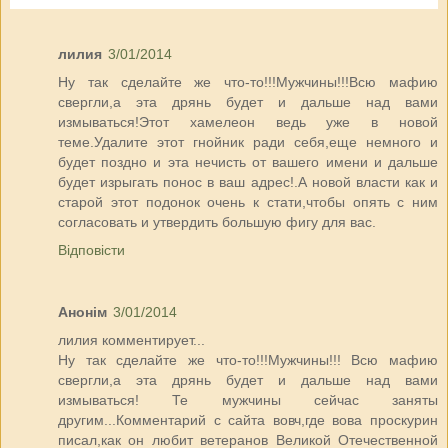
лилия
3/01/2014
Ну так сделайте же что-то!!!Мужчины!!!Всю мафию
свергли,а эта дрянь будет и дальше над вами
измываться!Этот хамелеон ведь уже в новой
теме.Удалите этот гнойник ради себя,еще немного и
будет поздно и эта нечисть от вашего имени и дальше
будет изрыгать понос в ваш адрес!.А новой власти как и
старой этот подонок очень к стати,чтобы опять с ним
согласовать и утвердить большую фигу для вас.
Відповісти
Анонім
3/01/2014
лилия комментирует...
Ну так сделайте же что-то!!!Мужчины!!! Всю мафию
свергли,а эта дрянь будет и дальше над вами
измываться! Те мужчины сейчас заняты
другим...Комментарий с сайта вовч,где вова проскурин
писал,как он любит ветеранов Великой Отечественной