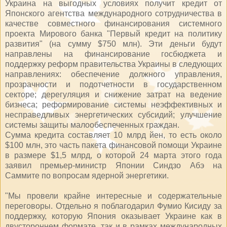
Украина на выгодных условиях получит кредит от
Японского агентства международного сотрудничества в
качестве совместного финансирования системного
проекта Мирового банка "Первый кредит на политику
развития" (на сумму $750 млн). Эти деньги будут
направлены на финансирование госбюджета и
поддержку реформ правительства Украины в следующих
направлениях: обеспечение должного управления,
прозрачности и подотчетности в государственном
секторе; дерегуляция и снижение затрат на ведение
бизнеса; реформирование системы неэффективных и
несправедливых энергетических субсидий; улучшение
системы защиты малообеспеченных граждан.
Сумма кредита составляет 10 млрд йен, то есть около
$100 млн, это часть пакета финансовой помощи Украине
в размере $1,5 млрд, о которой 24 марта этого года
заявил премьер-министр Японии Синдзо Абэ на
Саммите по вопросам ядерной энергетики.
"Мы провели крайне интересные и содержательные
переговоры. Отдельно я поблагодарил Фумио Кисиду за
поддержку, которую Япония оказывает Украине как в
двустороннем формате, так и в рамках международных