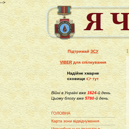
-->
1
Підтримай
ЗСУ
VIBER
для спілкування
Надійне хмарне
сховище
👉 тут
Війні в Україні вже
1624
-й день.
Цьому блогу вже
5780
-й день.
ГОЛОВНА
Карта зони відвідчуження
Чорнобильська трагедія в