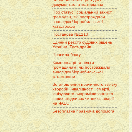
документах та матеріалах
Про статус і соціальний захист
громадян, які постраждали
внаслідок Чорнобильської
катастрофи
Постанова №1210
Единий реєстр судових рішень
України. Тест-драйв
Правила блогу
Компенсації та пільги
громадянам, які постраждали
внаслідок Чорнобильської
катастрофи
Встановлення причинного зв'язку
хвороби, інвалідності і смерті,
іонізуючого випромінювання та
інших шкідливих чинників аварії
на ЧАЕС
Безоплатна правнича допомога