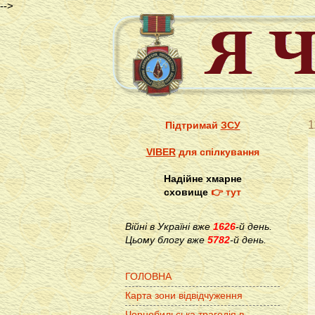
-->
1
Підтримай
ЗСУ
VIBER
для спілкування
Надійне хмарне
сховище
👉 тут
Війні в Україні вже
1626
-й день.
Цьому блогу вже
5782
-й день.
ГОЛОВНА
Карта зони відвідчуження
Чорнобильська трагедія в