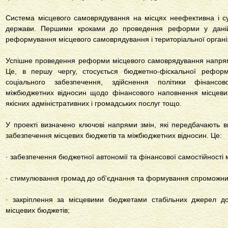
Система місцевого самоврядування на місцях неефективна і су
держави. Першими кроками до проведення реформи у даній
реформування місцевого самоврядування і територіальної організ
Успішне проведення реформи місцевого самоврядування напряму
Це, в першу чергу, стосується бюджетно-фіскальної реформ
соціального забезпечення, здійснення політики фінансово
міжбюджетних відносин щодо фінансового наповнення місцев
якісних адміністративних і громадських послуг тощо.
У проекті визначено ключові напрями змін, які передбачають 
забезпечення місцевих бюджетів та міжбюджетних відносин. Це:
· забезпечення бюджетної автономії та фінансової самостійності 
· стимулювання громад до об'єднання та формування спроможни
· закріплення за місцевими бюджетами стабільних джерел до
місцевих бюджетів;