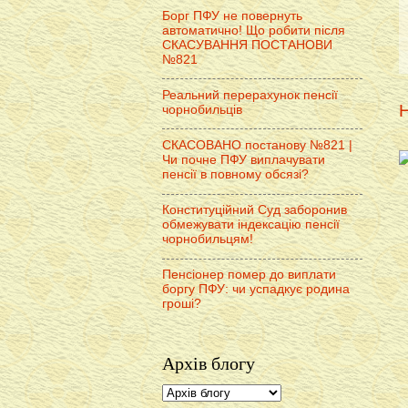
Борг ПФУ не повернуть
автоматично! Що робити після
СКАСУВАННЯ ПОСТАНОВИ
№821
Реальний перерахунок пенсії
Н
чорнобильців
СКАСОВАНО постанову №821 |
Чи почне ПФУ виплачувати
пенсії в повному обсязі?
Конституційний Суд заборонив
обмежувати індексацію пенсії
чорнобильцям!
Пенсіонер помер до виплати
боргу ПФУ: чи успадкує родина
гроші?
Архів блогу