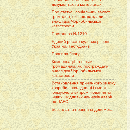
документах та матеріалах
Про статус і соціальний захист
громадян, які постраждали
внаслідок Чорнобильської
катастрофи
Постанова №1210
Единий реєстр судових рішень
України. Тест-драйв
Правила блогу
Компенсації та пільги
громадянам, які постраждали
внаслідок Чорнобильської
катастрофи
Встановлення причинного зв'язку
хвороби, інвалідності і смерті,
іонізуючого випромінювання та
інших шкідливих чинників аварії
на ЧАЕС
Безоплатна правнича допомога