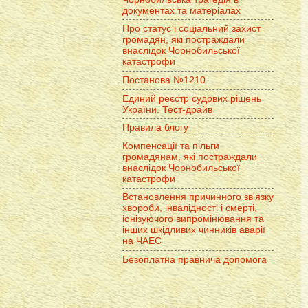
документах та матеріалах
Про статус і соціальний захист
громадян, які постраждали
внаслідок Чорнобильської
катастрофи
Постанова №1210
Единий реєстр судових рішень
України. Тест-драйв
Правила блогу
Компенсації та пільги
громадянам, які постраждали
внаслідок Чорнобильської
катастрофи
Встановлення причинного зв'язку
хвороби, інвалідності і смерті,
іонізуючого випромінювання та
інших шкідливих чинників аварії
на ЧАЕС
Безоплатна правнича допомога