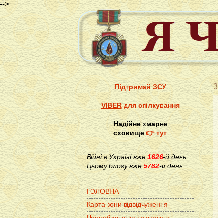
-->
3
Підтримай
ЗСУ
VIBER
для спілкування
Надійне хмарне
сховище
👉 тут
Війні в Україні вже
1626
-й день.
Цьому блогу вже
5782
-й день.
ГОЛОВНА
Карта зони відвідчуження
Чорнобильська трагедія в