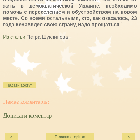
жить в демократической Украине, необходимо
помочь с переселением и обустройством на новом
месте. Со всеми остальными, кто, как оказалось, 23
года ненавидел свою страну, надо прощаться.
"
Из статьи
Петра Шуклинова
<
a
Надати доступ
h
r
e
Немає коментарів:
f
=
Дописати коментар
"
h
t
‹
›
t
Головна сторінка