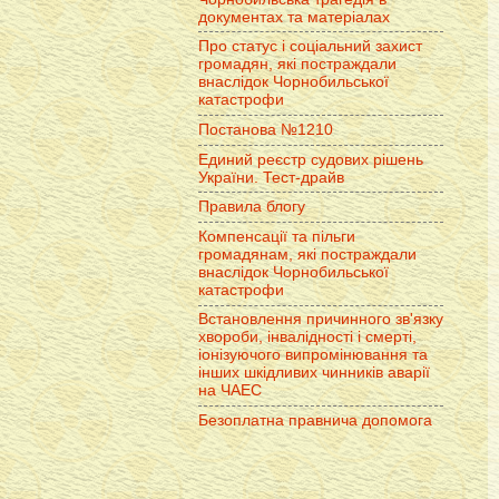
документах та матеріалах
Про статус і соціальний захист
громадян, які постраждали
внаслідок Чорнобильської
катастрофи
Постанова №1210
Единий реєстр судових рішень
України. Тест-драйв
Правила блогу
Компенсації та пільги
громадянам, які постраждали
внаслідок Чорнобильської
катастрофи
Встановлення причинного зв'язку
хвороби, інвалідності і смерті,
іонізуючого випромінювання та
інших шкідливих чинників аварії
на ЧАЕС
Безоплатна правнича допомога