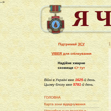
-->
1
Підтримай
ЗСУ
VIBER
для спілкування
Надійне хмарне
сховище
👉 тут
Війні в Україні вже
1625
-й день.
Цьому блогу вже
5781
-й день.
ГОЛОВНА
Карта зони відвідчуження
Чорнобильська трагедія в