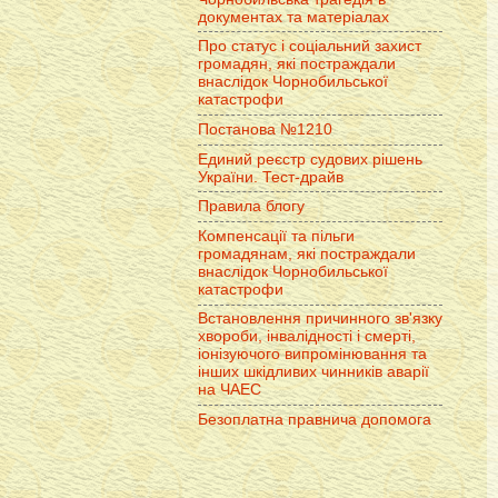
документах та матеріалах
Про статус і соціальний захист
громадян, які постраждали
внаслідок Чорнобильської
катастрофи
Постанова №1210
Единий реєстр судових рішень
України. Тест-драйв
Правила блогу
Компенсації та пільги
громадянам, які постраждали
внаслідок Чорнобильської
катастрофи
Встановлення причинного зв'язку
хвороби, інвалідності і смерті,
іонізуючого випромінювання та
інших шкідливих чинників аварії
на ЧАЕС
Безоплатна правнича допомога