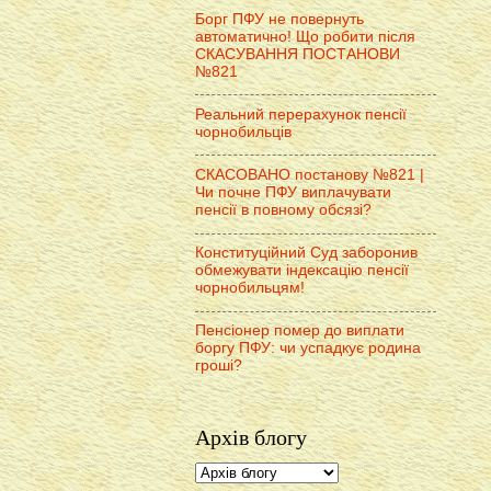
Борг ПФУ не повернуть
автоматично! Що робити після
СКАСУВАННЯ ПОСТАНОВИ
№821
Реальний перерахунок пенсії
чорнобильців
СКАСОВАНО постанову №821 |
Чи почне ПФУ виплачувати
пенсії в повному обсязі?
Конституційний Суд заборонив
обмежувати індексацію пенсії
чорнобильцям!
Пенсіонер помер до виплати
боргу ПФУ: чи успадкує родина
гроші?
Архів блогу