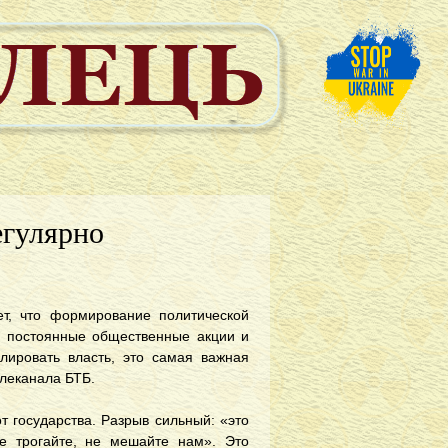
егулярно
т, что формирование политической
а постоянные общественные акции и
лировать власть, это самая важная
елеканала БТБ.
 государства. Разрыв сильный: «это
е трогайте, не мешайте нам». Это