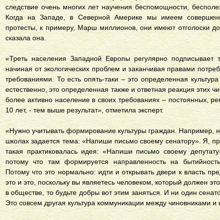
следствие очень многих лет научения беспомощности, бесполе
Когда на Западе, в Северной Америке мы имеем совершен
протесты, к примеру, Марш миллионов, они имеют отголоски до 
сказала она.
«Треть населения Западной Европы регулярно подписывает 
начиная от экологических проблем и заканчивая правами потре
требованиями. То есть опять-таки – это определенная культур
естественно, это определенная также и ответная реакция этих ч
более активно население в своих требованиях – постоянных, рег
10 лет, - тем выше результат», отметила эксперт.
«Нужно учитывать формирование культуры граждан. Например, н
школах задается тема: «Напиши письмо своему сенатору». Я, пр
такая практиковалась идея: «Напиши письмо своему депутату
потому что там формируется направленность на бытийность 
Потому что это нормально: идти и открывать двери к власть п
это и это, поскольку вы являетесь человеком, который должен э
в обществе, то будьте добры вот этим заняться. И ни один сенато
Это совсем другая культура коммуникации между чиновниками и 