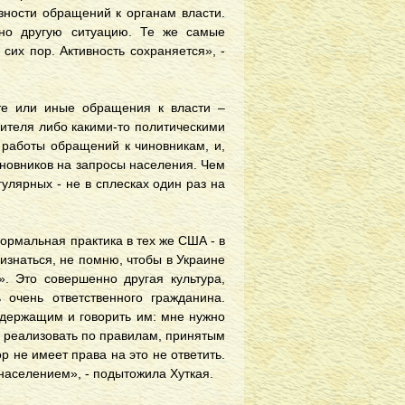
зности обращений к органам власти.
но другую ситуацию. Те же самые
сих пор. Активность сохраняется», -
те или иные обращения к власти –
бителя либо какими-то политическими
а работы обращений к чиновникам, и,
иновников на запросы населения. Чем
улярных - не в сплесках один раз на
ормальная практика в тех же США - в
изнаться, не помню, чтобы в Украине
». Это совершенно другая культура,
очень ответственного гражданина.
редержащим и говорить им: мне нужно
то реализовать по правилам, принятым
р не имеет права на это не ответить.
населением», - подытожила Хуткая.