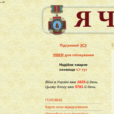
-->
2
Підтримай
ЗСУ
VIBER
для спілкування
Надійне хмарне
сховище
👉 тут
Війні в Україні вже
1625
-й день.
Цьому блогу вже
5781
-й день.
ГОЛОВНА
Карта зони відвідчуження
Чорнобильська трагедія в