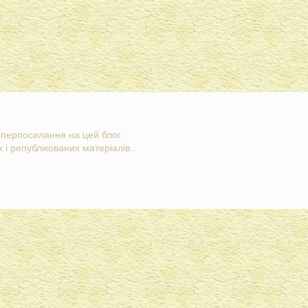
гіперпосилання на цей блог.
 і републікованих матеріалів..