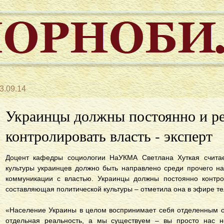
3.09.14
Украинцы должны постоянно и р
контролировать власть - эксперт
Доцент кафедры социологии НаУКМА Светлана Хуткая считае
культуры украинцев должно быть направлено среди прочего н
коммуникации с властью. Украинцы должны постоянно контро
составляющая политической культуры – отметила она в эфире т
«Население Украины в целом воспринимает себя отделенным от
отдельная реальность, а мы существуем – вы просто нас н