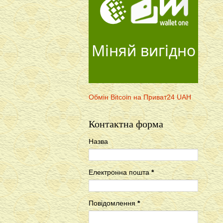
Міняй вигідно
Обмін Bitcoin на Приват24 UAH
Контактна форма
Назва
Електронна пошта
*
Повідомлення
*