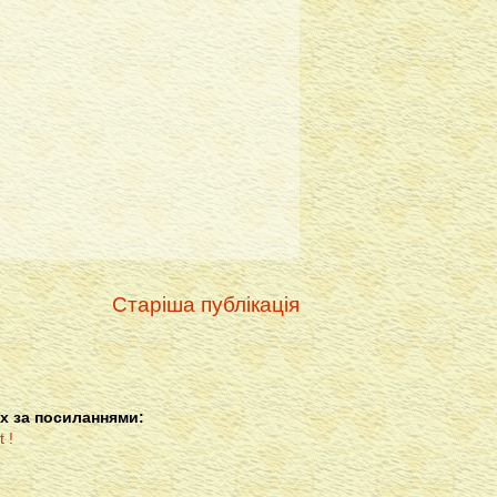
Старіша публікація
х за посиланнями: