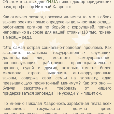
Об этом в статье для
ZN.UA
пишет доктор юридических
наук, профессор Николай Хавронюк.
Как отмечает эксперт, похожим является то, что в обоих
законопроектах прямо определены должностные оклады
работников органов по борьбе с коррупцией, причем
непривычно высокие для нашей страны (18 тыс. гривен
в месяц – ред.).
"Это самая острая социально-правовая проблема. Как
заставить остальных государственных служащих,
должностных лиц местного самоуправления,
военнослужащих, работников правоохранительных
органов, судей и других, которых вместе более
миллиона, строго выполнять антикоррупционные
законы, содержа свои семьи на зарплату, едва
превышающую прожиточный минимум? Как это оно —
будучи зажиточным, требовать от нищего
придерживаться заповеди "Не укради"?" - пишет он.
По мнению Николая Хавронюка, заработная плата всех
чиновников государства должна прямо
пропорционально зависеть от состояния дел в