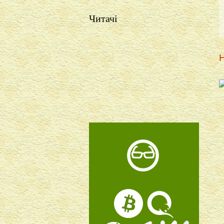
Читачі
Н