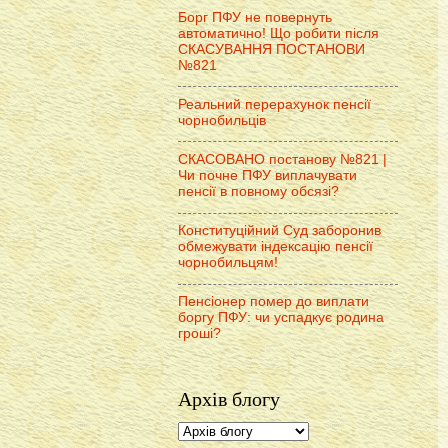
Борг ПФУ не повернуть
автоматично! Що робити після
СКАСУВАННЯ ПОСТАНОВИ
№821
Реальний перерахунок пенсії
чорнобильців
СКАСОВАНО постанову №821 |
Чи почне ПФУ виплачувати
пенсії в повному обсязі?
Конституційний Суд заборонив
обмежувати індексацію пенсії
чорнобильцям!
Пенсіонер помер до виплати
боргу ПФУ: чи успадкує родина
гроші?
Архів блогу