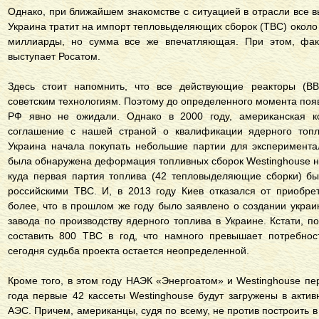
Однако, при ближайшем знакомстве с ситуацией в отрасли все в
Украина тратит на импорт тепловыделяющих сборок (ТВС) около 
миллиарды, но сумма все же впечатляющая. При этом, фак
выступает Росатом.
Здесь стоит напомнить, что все действующие реакторы (В
советским технологиям. Поэтому до определенного момента появ
РФ явно не ожидали. Однако в 2000 году, американская к
соглашение с нашей страной о квалификации ядерного топл
Украина начала покупать небольшие партии для эксперимента
была обнаружена деформация топливных сборок Westinghouse н
куда первая партия топлива (42 тепловыделяющие сборки) бы
российскими ТВС. И, в 2013 году Киев отказался от приобре
более, что в прошлом же году было заявлено о создании украи
завода по производству ядерного топлива в Украине. Кстати, 
составить 800 ТВС в год, что намного превышает потребност
сегодня судьба проекта остается неопределенной.
Кроме того, в этом году НАЭК «Энергоатом» и Westinghouse пе
года первые 42 кассеты Westinghouse будут загружены в акти
АЭС. Причем, американцы, судя по всему, не против построить в