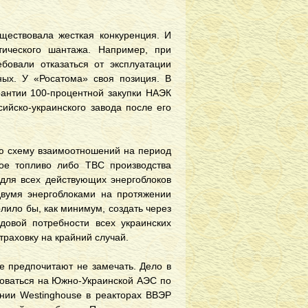
ществовала жесткая конкуренция. И
тического шантажа. Например, при
бовали отказаться от эксплуатации
сных. У «Росатома» своя позиция. В
рантии 100-процентной закупки НАЭК
ийско-украинского завода после его
ую схему взаимоотношений на период
ое топливо либо ТВС производства
) для всех действующих энергоблоков
двумя энергоблоками на протяжении
олило бы, как минимум, создать через
довой потребности всех украинских
траховку на крайний случай.
е предпочитают не замечать. Дело в
ьзоваться на Южно-Украинской АЭС по
нии Westinghouse в реакторах ВВЭР