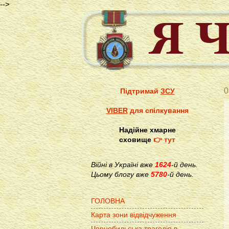
-->
0
Підтримай
ЗСУ
VIBER
для спілкування
Надійне хмарне
сховище
👉 тут
Війні в Україні вже
1624
-й день.
Цьому блогу вже
5780
-й день.
ГОЛОВНА
Карта зони відвідчуження
Чорнобильська трагедія в