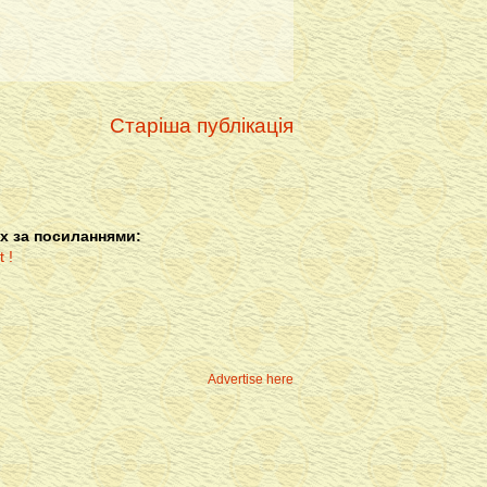
Старіша публікація
х за посиланнями:
Advertise here