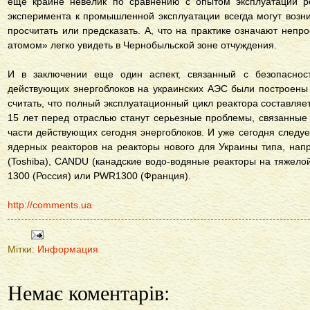
еще крайне невелик по сравнению с опытом эксплуатации ро
эксперимента к промышленной эксплуатации всегда могут возн
просчитать или предсказать. А, что на практике означают неп
атомом» легко увидеть в Чернобыльской зоне отчуждения.
И в заключении еще один аспект, связанный с безопаснос
действующих энергоблоков на украинских АЭС были построены 
считать, что полный эксплуатационный цикл реактора составляет
15 лет перед отраслью станут серьезные проблемы, связанные
части действующих сегодня энергоблоков. И уже сегодня следу
ядерных реакторов на реакторы нового для Украины типа, на
(Toshiba), CANDU (канадские водо-водяные реакторы на тяжело
1300 (Россия) или PWR1300 (Франция).
http://comments.ua
Мітки:
Информация
Немає коментарів: