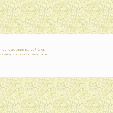
гіперпосилання на цей блог.
 і републікованих матеріалів..