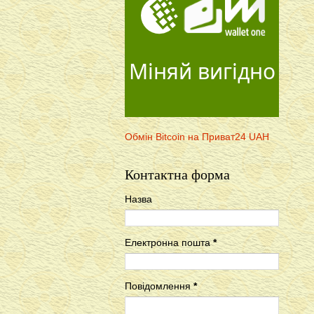
Міняй вигідно
Обмін Bitcoin на Приват24 UAH
Контактна форма
Назва
Електронна пошта
*
Повідомлення
*