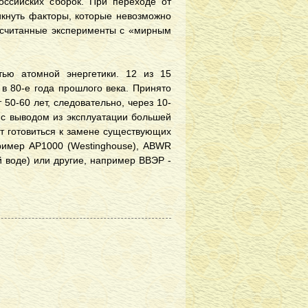
ссийских сборок. При переходе от
икнуть факторы, которые невозможно
росчитанные эксперименты с «мирным
тью атомной энергетики. 12 из 15
в 80-е года прошлого века. Принято
 50-60 лет, следовательно, через 10-
 с выводом из эксплуатации большей
ет готовиться к замене существующих
пример АР1000 (Westinghouse), ABWR
й воде) или другие, например ВВЭР -