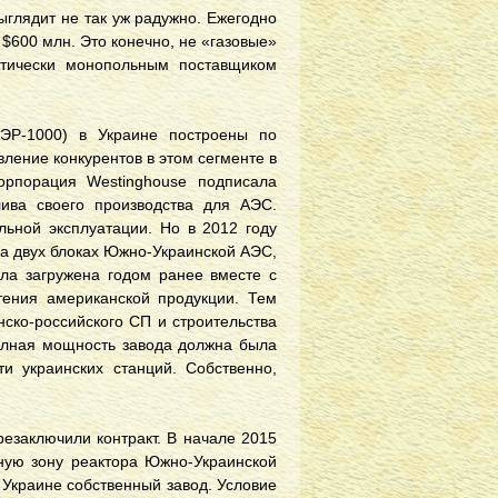
ыглядит не так уж радужно. Ежегодно
$600 млн. Это конечно, не «газовые»
тически монопольным поставщиком
ВЭР-1000) в Украине построены по
ление конкурентов в этом сегменте в
орпорация Westinghouse подписала
ива своего производства для АЭС.
льной эксплуатации. Но в 2012 году
а двух блоках Южно-Украинской АЭС,
ла загружена годом ранее вместе с
тения американской продукции. Тем
нско-российского СП и строительства
полная мощность завода должна была
и украинских станций. Собственно,
резаключили контракт. В начале 2015
вную зону реактора Южно-Украинской
 Украине собственный завод. Условие