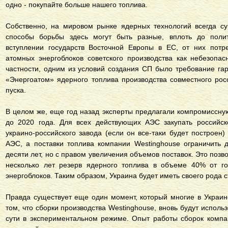
одно - покупайте больше нашего топлива.
Собственно, на мировом рынке ядерных технологий всегда су
способы борьбы здесь могут быть разные, вплоть до поли
вступлении государств Восточной Европы в ЕС, от них потре
атомных энергоблоков советского производства как небезопа
частности, одним из условий создания СП было требование га
«Энергоатом» ядерного топлива производства совместного росс
пуска.
В целом же, еще год назад эксперты предлагали компромиссн
до 2020 года. Для всех действующих АЭС закупать российск
украино-российского завода (если он все-таки будет построен
АЭС, а поставки топлива компании Westinghouse ограничить 
десяти лет, но с правом увеличения объемов поставок. Это позв
несколько лет резерв ядерного топлива в объеме 40% от го
энергоблоков. Таким образом, Украина будет иметь своего рода с
Правда существует еще один момент, который многие в Украин
том, что сборки производства Westinghouse, вновь будут испол
сути в экспериментальном режиме. Опыт работы сборок компа