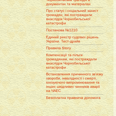
документах та матеріалах
Про статус і соціальний захист
громадян, які постраждали
внаслідок Чорнобильської
катастрофи
Постанова №1210
Единий реєстр судових рішень
України. Тест-драйв
Правила блогу
Компенсації та пільги
громадянам, які постраждали
внаслідок Чорнобильської
катастрофи
Встановлення причинного зв'язку
хвороби, інвалідності і смерті,
іонізуючого випромінювання та
інших шкідливих чинників аварії
на ЧАЕС
Безоплатна правнича допомога