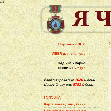
-->
2
Підтримай
ЗСУ
VIBER
для спілкування
Надійне хмарне
сховище
👉 тут
Війні в Україні вже
1626
-й день.
Цьому блогу вже
5782
-й день.
ГОЛОВНА
Карта зони відвідчуження
Чорнобильська трагедія в