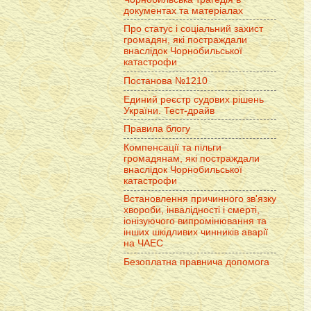
документах та матеріалах
Про статус і соціальний захист
громадян, які постраждали
внаслідок Чорнобильської
катастрофи
Постанова №1210
Единий реєстр судових рішень
України. Тест-драйв
Правила блогу
Компенсації та пільги
громадянам, які постраждали
внаслідок Чорнобильської
катастрофи
Встановлення причинного зв'язку
хвороби, інвалідності і смерті,
іонізуючого випромінювання та
інших шкідливих чинників аварії
на ЧАЕС
Безоплатна правнича допомога