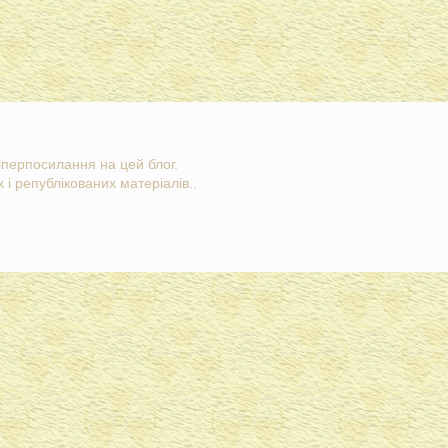
гіперпосилання на цей блог.
 і републікованих матеріалів..