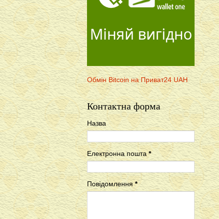
Міняй вигідно
Обмін Bitcoin на Приват24 UAH
Контактна форма
Назва
Електронна пошта
*
Повідомлення
*