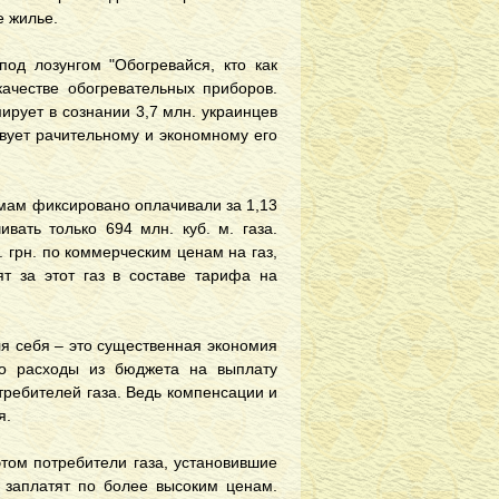
е жилье.
под лозунгом "Обогревайся, кто как
качестве обогревательных приборов.
рует в сознании 3,7 млн. украинцев
ствует рачительному и экономному его
рмам фиксировано оплачивали за 1,13
ивать только 694 млн. куб. м. газа.
д. грн. по коммерческим ценам на газ,
ят за этот газ в составе тарифа на
ля себя – это существенная экономия
ло расходы из бюджета на выплату
ребителей газа. Ведь компенсации и
я.
этом потребители газа, установившие
е заплатят по более высоким ценам.