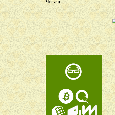
Читачі
Н