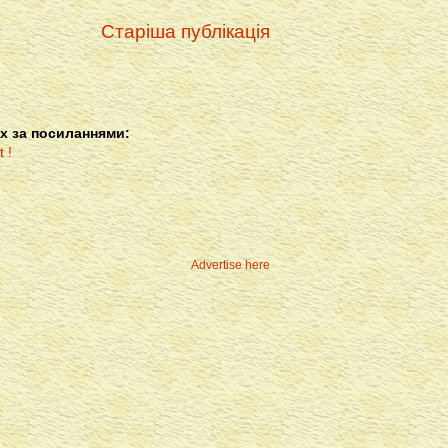
Старіша публікація
х за посиланнями:
Advertise here