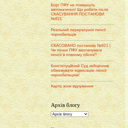
Борг ПФУ не повернуть
автоматично! Що робити після
СКАСУВАННЯ ПОСТАНОВИ
№821
Реальний перерахунок пенсії
чорнобильців
СКАСОВАНО постанову №821 |
Чи почне ПФУ виплачувати
пенсії в повному обсязі?
Конституційний Суд заборонив
обмежувати індексацію пенсії
чорнобильцям!
Карта зони відчуження
Архів блогу