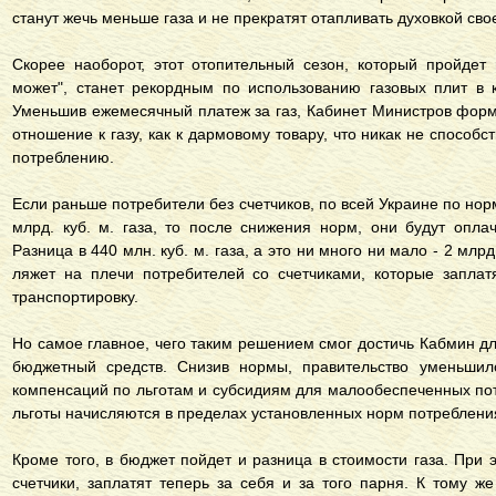
станут жечь меньше газа и не прекратят отапливать духовкой сво
Скорее наоборот, этот отопительный сезон, который пройдет 
может", станет рекордным по использованию газовых плит в 
Уменьшив ежемесячный платеж за газ, Кабинет Министров форми
отношение к газу, как к дармовому товару, что никак не способ
потреблению.
Если раньше потребители без счетчиков, по всей Украине по но
млрд. куб. м. газа, то после снижения норм, они будут оплач
Разница в 440 млн. куб. м. газа, а это ни много ни мало - 2 млр
ляжет на плечи потребителей со счетчиками, которые заплат
транспортировку.
Но самое главное, чего таким решением смог достичь Кабмин д
бюджетный средств. Снизив нормы, правительство уменьши
компенсаций по льготам и субсидиям для малообеспеченных пот
льготы начисляются в пределах установленных норм потреблени
Кроме того, в бюджет пойдет и разница в стоимости газа. При 
счетчики, заплатят теперь за себя и за того парня. К тому ж