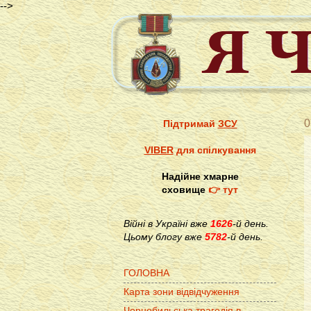
-->
0
Підтримай
ЗСУ
VIBER
для спілкування
Надійне хмарне
сховище
👉 тут
Війні в Україні вже
1626
-й день.
Цьому блогу вже
5782
-й день.
ГОЛОВНА
Карта зони відвідчуження
Чорнобильська трагедія в