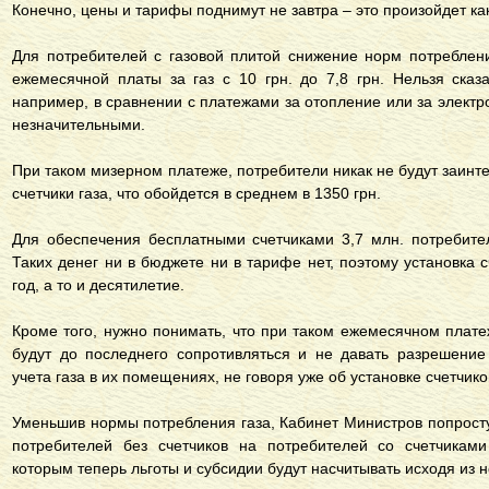
Конечно, цены и тарифы поднимут не завтра – это произойдет ка
Для потребителей с газовой плитой снижение норм потреблен
ежемесячной платы за газ с 10 грн. до 7,8 грн. Нельзя сказ
например, в сравнении с платежами за отопление или за электро
незначительными.
При таком мизерном платеже, потребители никак не будут заинте
счетчики газа, что обойдется в среднем в 1350 грн.
Для обеспечения бесплатными счетчиками 3,7 млн. потребител
Таких денег ни в бюджете ни в тарифе нет, поэтому установка 
год, а то и десятилетие.
Кроме того, нужно понимать, что при таком ежемесячном платеж
будут до последнего сопротивляться и не давать разрешение
учета газа в их помещениях, не говоря уже об установке счетчико
Уменьшив нормы потребления газа, Кабинет Министров попросту
потребителей без счетчиков на потребителей со счетчикам
которым теперь льготы и субсидии будут насчитывать исходя из 