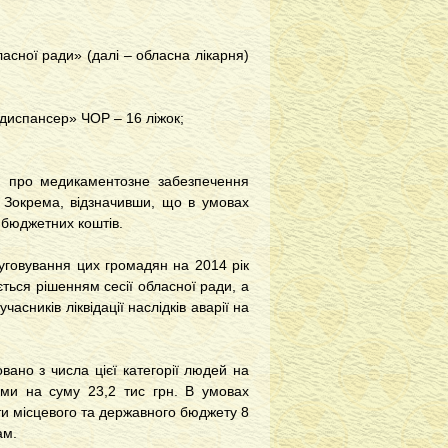
асної ради» (далі – обласна лікарня)
диспансер» ЧОР – 16 ліжок;
 й про медикаментозне забезпечення
. Зокрема, відзначивши, що в умовах
 бюджетних коштів.
луговування цих громадян на 2014 рік
ється рішенням сесії обласної ради, а
асників ліквідації наслідків аварії на
вано з числа цієї категорії людей на
ами на суму 23,2 тис грн. В умовах
ти місцевого та державного бюджету 8
ам.