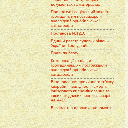
документах та матеріалах
Про статус і соціальний захист
громадян, які постраждали
внаслідок Чорнобильської
катастрофи
Постанова №1210
Единий реєстр судових рішень
України. Тест-драйв
Правила блогу
Компенсації та пільги
громадянам, які постраждали
внаслідок Чорнобильської
катастрофи
Встановлення причинного зв'язку
хвороби, інвалідності і смерті,
іонізуючого випромінювання та
інших шкідливих чинників аварії
на ЧАЕС
Безоплатна правнича допомога