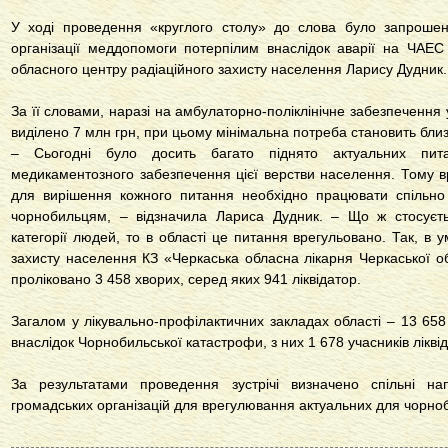
У ході проведення «круглого столу» до слова було запрошен
організації меддопомоги потерпілим внаслідок аварії на ЧАЕ
обласного центру радіаційного захисту населення Ларису Дудник.
За її словами, наразі на амбулаторно-поліклінічне забезпечення
виділено 7 млн грн, при цьому мінімальна потреба становить близ
– Сьогодні було досить багато піднято актуальних пита
медикаментозного забезпечення цієї верстви населення. Тому вр
для вирішення кожного питання необхідно працювати спільно
чорнобильцям, – відзначила Лариса Дудник. – Що ж стосуєть
категорії людей, то в області це питання врегульовано. Так, в 
захисту населення КЗ «Черкаська обласна лікарня Черкаської об
проліковано 3 458 хворих, серед яких 941 ліквідатор.
Загалом у лікувально-профілактичних закладах області – 13 658
внаслідок Чорнобильської катастрофи, з них 1 678 учасників ліквіда
За результатами проведення зустрічі визначено спільні н
громадських організацій для врегулювання актуальних для чорноб