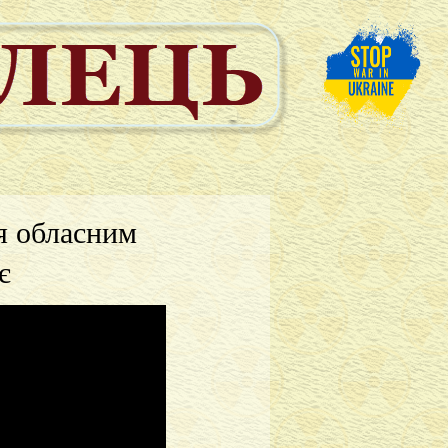
я обласним
є