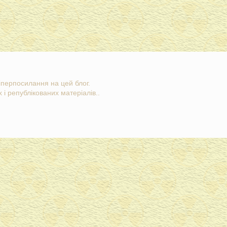
гіперпосилання на цей блог.
 і републікованих матеріалів..