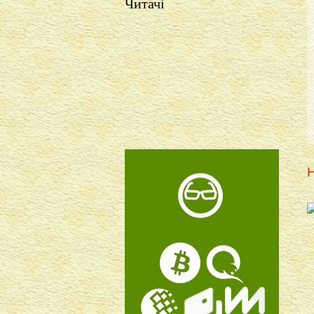
Читачі
Н