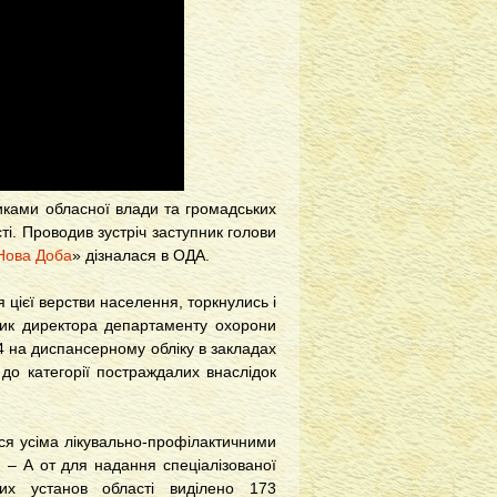
иками обласної влади та громадських
сті. Проводив зустріч заступник голови
Нова Доба
» дізналася в ОДА.
я цієї верстви населення, торкнулись і
ник директора департаменту охорони
4 на диспансерному обліку в закладах
до категорії постраждалих внаслідок
ся усіма лікувально-профілактичними
. – А от для надання спеціалізованої
них установ області виділено 173