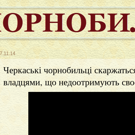
7.11.14
Черкаські чорнобильці скаржатьс
владцями, що недоотримують сво