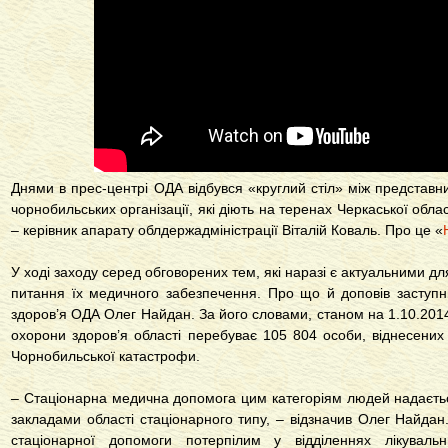
Днями в прес-центрі ОДА відбувся «круглий стіл» між представн
чорнобильських організації, які діють на теренах Черкаської обла
– керівник апарату облдержадміністрації Віталій Коваль. Про це «
У ході заходу серед обговорених тем, які наразі є актуальними дл
питання їх медичного забезпечення. Про що й доповів заступ
здоров’я ОДА Олег Найдан. За його словами, станом на 1.10.201
охорони здоров’я області перебуває 105 804 особи, віднесених 
Чорнобильської катастрофи.
– Стаціонарна медична допомога цим категоріям людей надаєть
закладами області стаціонарного типу, – відзначив Олег Найдан
стаціонарної допомоги потерпілим у відділеннях лікуваль