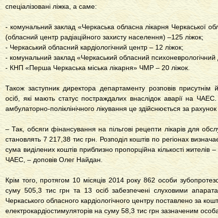
спеціалізовані ліжка, а саме:
- комунальний заклад «Черкаська обласна лікарня Черкаської обл
(обласний центр радіаційного захисту населення) –125 ліжок;
- Черкаський обласний кардіологічний центр – 12 ліжок;
- комунальний заклад «Черкаський обласний психоневрологічний 
- КНП «Перша Черкаська міська лікарня» ЧМР – 20 ліжок.
Також заступник директора департаменту розповів присутнім
осіб, які мають статус постраждалих внаслідок аварії на ЧАЕС
амбулаторно-поліклінічного лікування це здійснюється за рахунок
– Так, обсяги фінансування на пільгові рецепти лікарів для обс
становлять 7 217,38 тис грн. Розподіл коштів по регіонах визнача
сума виділених коштів приблизно пропорційна кількості жителів – уч
ЧАЕС, – доповів Олег Найдан.
Крім того, протягом 10 місяців 2014 року 862 особи зубопротезо
суму 505,3 тис грн та 13 осіб забезпечені слуховими апарат
Черкаського обласного кардіологічного центру поставлено за кош
електрокардіостимуляторів на суму 58,3 тис грн зазначеним особ