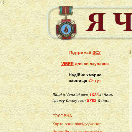
-->
1
Підтримай
ЗСУ
VIBER
для спілкування
Надійне хмарне
сховище
👉 тут
Війні в Україні вже
1626
-й день.
Цьому блогу вже
5782
-й день.
ГОЛОВНА
Карта зони відвідчуження
Чорнобильська трагедія в