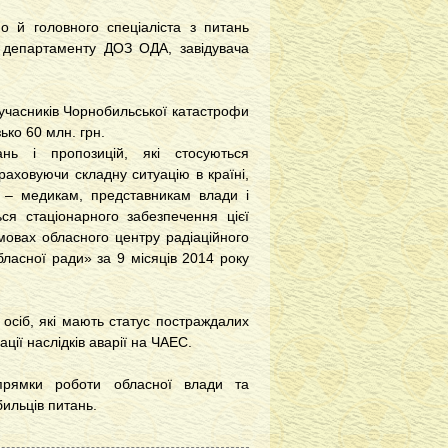
о й головного спеціаліста з питань
С департаменту ДОЗ ОДА, завідувача
 учасників Чорнобильської катастрофи
ько 60 млн. грн.
нь і пропозицій, які стосуються
аховуючи складну ситуацію в країні,
 – медикам, представникам влади і
ся стаціонарного забезпечення цієї
умовах обласного центру радіаційного
ласної ради» за 9 місяців 2014 року
 осіб, які мають статус постраждалих
ції наслідків аварії на ЧАЕС.
апрямки роботи обласної влади та
ильців питань.