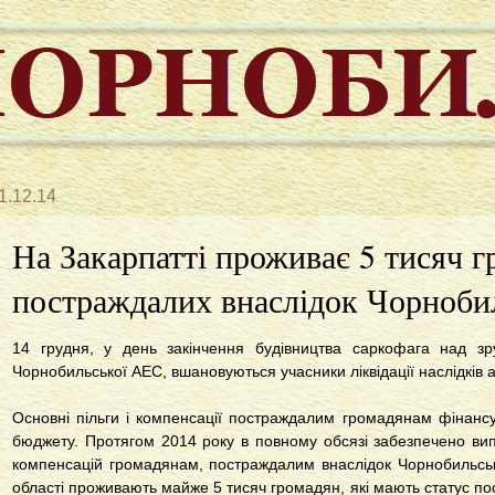
1.12.14
На Закарпатті проживає 5 тисяч 
постраждалих внаслідок Чорноби
14 грудня, у день закінчення будівництва саркофага над з
Чорнобильської АЕС, вшановуються учасники ліквідації наслідків 
Основні пільги і компенсації постраждалим громадянам фінанс
бюджету. Протягом 2014 року в повному обсязі забезпечено вип
компенсацій громадянам, постраждалим внаслідок Чорнобильсько
області проживають майже 5 тисяч громадян, які мають статус п