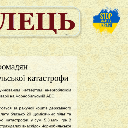
громадян
льської катастрофи
руйнованим четвертим енергоблоком
аварії на Чорнобильській АЕС.
уються за рахунок коштів державного
лату близько 20 щомісячних пільг та
ї катастрофи, у сумі 5,3 млн. грн.В
остраждалих внаслідок Чорнобильської