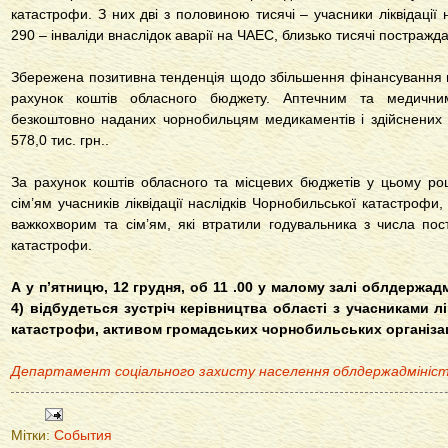
катастрофи. З них дві з половиною тисячі – учасники ліквідації 
290 – інваліди внаслідок аварії на ЧАЕС, близько тисячі постражда
Збережена позитивна тенденція щодо збільшення фінансування н
рахунок коштів обласного бюджету. Аптечним та медичним
безкоштовно наданих чорнобильцям медикаментів і здійснених 
578,0 тис. грн..
За рахунок коштів обласного та місцевих бюджетів у цьому ро
сім’ям учасників ліквідації наслідків Чорнобильської катастрофи, 
важкохворим та сім’ям, які втратили годувальника з числа по
катастрофи.
А у п’ятницю, 12 грудня, об 11 .00 у малому залі облдержадм
4) відбудеться зустріч керівництва області з учасниками л
катастрофи, активом громадських чорнобильських організа
Департамент соціального захисту населення облдержадмініст
Мітки:
События