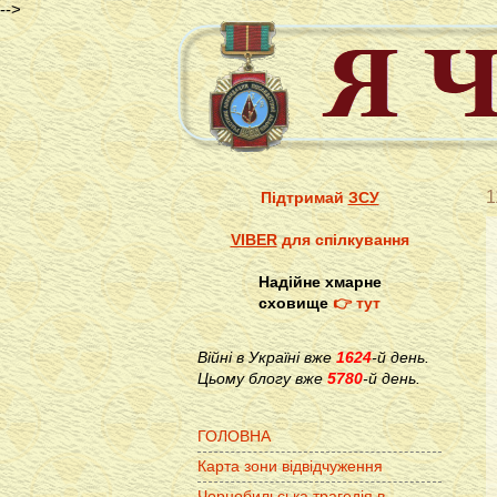
-->
1
Підтримай
ЗСУ
VIBER
для спілкування
Надійне хмарне
сховище
👉 тут
Війні в Україні вже
1624
-й день.
Цьому блогу вже
5780
-й день.
ГОЛОВНА
Карта зони відвідчуження
Чорнобильська трагедія в