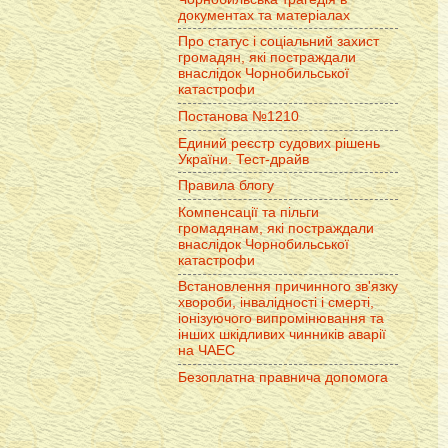
документах та матеріалах
Про статус і соціальний захист
громадян, які постраждали
внаслідок Чорнобильської
катастрофи
Постанова №1210
Единий реєстр судових рішень
України. Тест-драйв
Правила блогу
Компенсації та пільги
громадянам, які постраждали
внаслідок Чорнобильської
катастрофи
Встановлення причинного зв'язку
хвороби, інвалідності і смерті,
іонізуючого випромінювання та
інших шкідливих чинників аварії
на ЧАЕС
Безоплатна правнича допомога