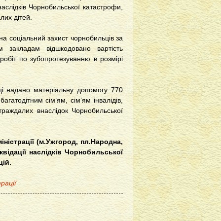
наслідків Чорнобильської катастрофи,
лих дітей.
а соціальний захист чорнобильців за
 закладам відшкодовано вартість
робіт по зубопротезуванню в розмірі
ці надано матеріальну допомогу 770
багатодітним сім’ям, сім’ям інвалідів,
страждалих внаслідок Чорнобильської
іністрації (м.Ужгород, пл.Народна,
іквідації наслідків Чорнобильської
цій.
рації