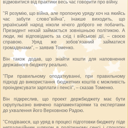
відмовитися від практики весь час говорити про війну.
"Я розумію, що війна, але пропоную уряду хоч на якийсь
час забути слово"війна", інакше виходить, що
український народ ніколи нічого доброго не побачить.
Президент нехай займається зовнішньою політикою. А
люди, які відповідають за схід і військові дії, – своєю
справою. Уряд же зобов’язаний займатися
громадянами", – заявив Томенко.
Він також додав, що знайти кошти для наповнення
державного бюджету реально.
"При правильному оподаткуванні, при правильному
підході до використання бюджетних коштів є можливість
проіндексувати зарплати і пенсії", – сказав Томенко.
Він підкреслив, що проект держбюджету має бути
скрупульозно вивчено парламентаріями та експертами
до ухвалення його Верховною Радою.
"Сподіваюся, що уряд в процесі підготовки бюджету піде
нетрадиційним шляхом в політичному сенсі і спочатку