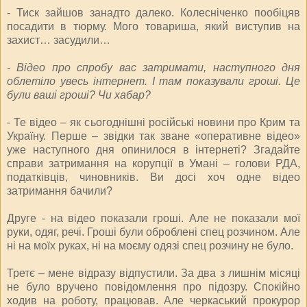
- Тиск зайшов занадто далеко. Колесніченко пообіцяв
посадити в тюрму. Мого товариша, який виступив на
захист… засудили…
- Відео про спробу вас затримати, наступного дня
облетіло увесь інтернет. І там показували гроші. Це
були ваші гроші? Чи хабар?
- Те відео – як сьогоднішні російські новини про Крим та
Україну. Перше – звідки так зване «оперативне відео»
уже наступного дня опинилося в інтернеті? Згадайте
справи затримання на корупції в Умані – голови РДА,
податківців, чиновників. Ви досі хоч одне відео
затримання бачили?
Друге - на відео показали гроші. Але не показали мої
руки, одяг, речі. Гроші були оброблені спец розчином. Але
ні на моїх руках, ні на моєму одязі спец розчину не було.
Третє – мене відразу відпустили. За два з лишнім місяці
не було вручено повідомлення про підозру. Спокійно
ходив на роботу, працював. Але черкаський прокурор