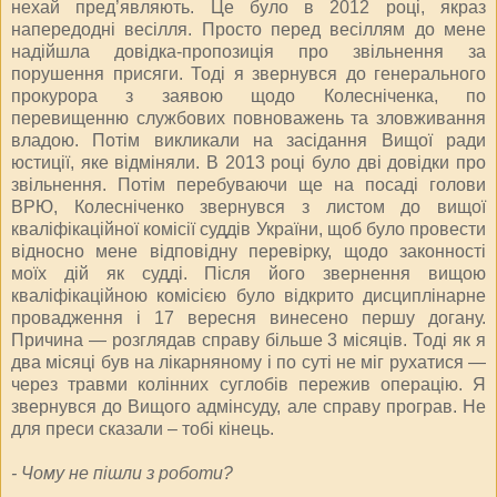
нехай пред’являють. Це було в 2012 році, якраз
напередодні весілля. Просто перед весіллям до мене
надійшла довідка-пропозиція про звільнення за
порушення присяги. Тоді я звернувся до генерального
прокурора з заявою щодо Колесніченка, по
перевищенню службових повноважень та зловживання
владою. Потім викликали на засідання Вищої ради
юстиції, яке відміняли. В 2013 році було дві довідки про
звільнення. Потім перебуваючи ще на посаді голови
ВРЮ, Колесніченко звернувся з листом до вищої
кваліфікаційної комісії суддів України, щоб було провести
відносно мене відповідну перевірку, щодо законності
моїх дій як судді. Після його звернення вищою
кваліфікаційною комісією було відкрито дисциплінарне
провадження і 17 вересня винесено першу догану.
Причина — розглядав справу більше 3 місяців. Тоді як я
два місяці був на лікарняному і по суті не міг рухатися —
через травми колінних суглобів пережив операцію. Я
звернувся до Вищого адмінсуду, але справу програв. Не
для преси сказали – тобі кінець.
- Чому не пішли з роботи?