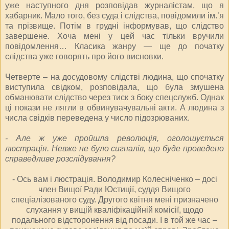
уже наступного дня розповідав журналістам, що я
хабарник. Мало того, без суда і слідства, повідомили ім.’я
та прізвище. Потім в грудні інформував, що слідство
завершене. Хоча мені у цей час тільки вручили
повідомлення… Класика жанру — ще до початку
слідства уже говорять про його висновки.
Четверте – на досудовому слідстві людина, що спочатку
виступила свідком, розповідала, що була змушена
обманювати слідство через тиск з боку спецслужб. Однак
ці покази не лягли в обвинувачувальні акти. А людина з
числа свідків переведена у число підозрюваних.
- Але ж уже пройшла революція, оголошується
люстрація. Невже не було сигналів, що буде проведено
справедливе розслідування?
- Ось вам і люстрація. Володимир Колесніченко – досі
член Вищої Ради Юстиції, суддя Вищого
спеціалізованого суду. Другого квітня мені призначено
слухання у вищій кваліфікаційній комісії, щодо
подального відсторонення від посади. І в той же час –