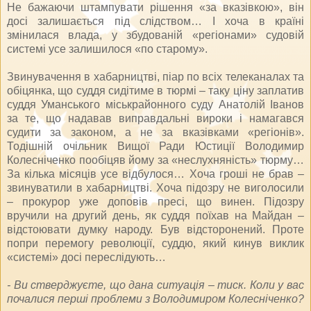
Не бажаючи штампувати рішення «за вказівкою», він
досі залишається під слідством… І хоча в країні
змінилася влада, у збудованій «регіонами» судовій
системі усе залишилося «по старому».
Звинувачення в хабарництві, піар по всіх телеканалах та
обіцянка, що суддя сидітиме в тюрмі – таку ціну заплатив
суддя Уманського міськрайонного суду Анатолій Іванов
за те, що надавав виправдальні вироки і намагався
судити за законом, а не за вказівками «регіонів».
Тодішній очільник Вищої Ради Юстиції Володимир
Колесніченко пообіцяв йому за «неслухняність» тюрму…
За кілька місяців усе відбулося… Хоча гроші не брав –
звинуватили в хабарництві. Хоча підозру не виголосили
– прокурор уже доповів пресі, що винен. Підозру
вручили на другий день, як суддя поїхав на Майдан –
відстоювати думку народу. Був відсторонений. Проте
попри перемогу революції, суддю, який кинув виклик
«системі» досі переслідують…
- Ви стверджуєте, що дана ситуація – тиск. Коли у вас
почалися перші проблеми з Володимиром Колесніченко?