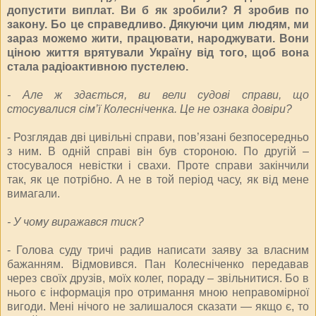
допустити виплат. Ви б як зробили? Я зробив по
закону. Бо це справедливо. Дякуючи цим людям, ми
зараз можемо жити, працювати, народжувати. Вони
ціною життя врятували Україну від того, щоб вона
стала радіоактивною пустелею.
- Але ж здається, ви вели судові справи, що
стосувалися сім’ї Колесніченка. Це не ознака довіри?
- Розглядав дві цивільні справи, пов’язані безпосередньо
з ним. В одній справі він був стороною. По другій –
стосувалося невістки і свахи. Проте справи закінчили
так, як це потрібно. А не в той період часу, як від мене
вимагали.
- У чому виражався тиск?
- Голова суду тричі радив написати заяву за власним
бажанням. Відмовився. Пан Колесніченко передавав
через своїх друзів, моїх колег, пораду – звільнитися. Бо в
нього є інформація про отримання мною неправомірної
вигоди. Мені нічого не залишалося сказати — якщо є, то