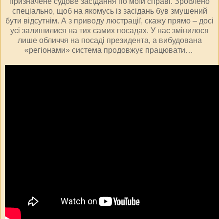
призначене судове засідання по моїй справі. Зроблено
спеціально, щоб на якомусь із засідань був змушений
бути відсутнім. А з приводу люстрації, скажу прямо – досі
усі залишилися на тих самих посадах. У нас змінилося
лише обличчя на посаді президента, а вибудована
«регіонами» система продовжує працювати…