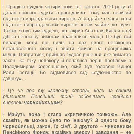
- Працюю суддею чотири роки. з 1 жовтня 2010 року. Я
давав присягу судити справедливо. Тому мав великий
відсоток виправдальних вироків. А згадайте ті часи, коли
відсоток виправдальних вироків звели майже до нуля.
Також, я був тим суддею, що закрив Анатолія Кисіля на 8
діб за непокору вимогам працівників міліції. Це був той
випадок, коли він виліз на дах свого незаконно
встановленого кіоску і звідти кричав на працівників
міліції. Попри тиск, прийняв судове рішення, яке вимагав
закон. За таку непокору й почалися перші проблеми з
Володимиром Колесніченко, який був головою Вищої
Ради юстиції. Бо відмовився від «судочинства по
дзвінку»…
- Це не про ту «голосну справу», коли за вашим
рішенням Пенсійний Фонд зобов‘язали зробити
виплати
чорнобильцям
?
- Мабуть вона і стала «критичною точкою». Але
скажіть, як можна було по іншому? З одного боку
чорнобильці, закон, їх сім’ї. З другого – чиновники
Пенсійного Фонду, вказівка зверху і завдання – не