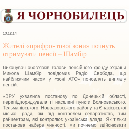
13.12.14
Жителі «прифронтової зони» почнуть
отримувати пенсії – Шамбір
Виконувач обов’язків голови пенсійного фонду України
Микола Шамбір повідомив Радіо Свобода, що
найближчим часом у «зоні АТО» поновлять виплату
пенсій.
«ВРУ ухвалила постанову по Донецькій області,
перепідпорядкувала ті населені пункти Волноваського,
Тельманівського, Новоазовського району та Єнакієвської
міської ради, які під контролем сепаратистів, тим
райцентрам, які контролює українська влада. Як тільки
постанова набере чинності, ми почнемо здійснювати