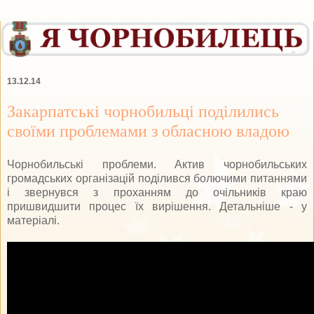
13.12.14
Закарпатські чорнобильці поділились
своїми проблемами з обласною владою
Чорнобильські проблеми. Актив чорнобильських
громадських організацій поділився болючими питаннями
і звернувся з проханням до очільників краю
пришвидшити процес їх вирішення. Детальніше - у
матеріалі.