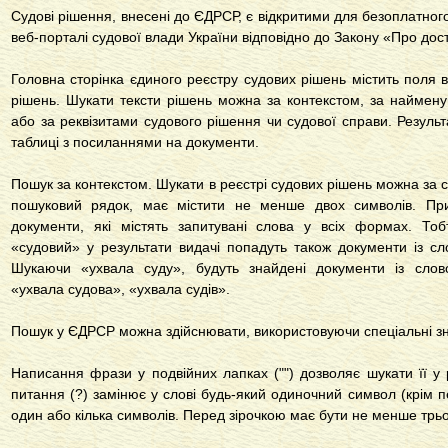
Судові рішення, внесені до ЄДРСР, є відкритими для безоплатног
веб-порталі судової влади України відповідно до Закону «Про дос
Головна сторінка єдиного реєстру судових рішень містить поля 
рішень. Шукати тексти рішень можна за контекстом, за наймену
або за реквізитами судового рішення чи судової справи. Резуль
таблиці з посиланнями на документи.
Пошук за контекстом. Шукати в реєстрі судових рішень можна за 
пошуковий рядок, має містити не менше двох символів. При
документи, які містять запитувані слова у всіх формах. То
«судовий» у результати видачі попадуть також документи із сл
Шукаючи «ухвала суду», будуть знайдені документи із слов
«ухвала судова», «ухвала судів».
Пошук у ЄДРСР можна здійснювати, використовуючи спеціальні зн
Написання фрази у подвійних лапках ("") дозволяє шукати її у р
питання (?) замінює у слові будь-який одиночний символ (крім пе
один або кілька символів. Перед зірочкою має бути не менше трьо