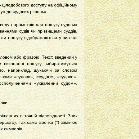
о цілодобового доступу на офіційному
туп до судових рішень».
вводу параметрів для пошуку судових
ваннями судів чи прізвищами суддів,
тати пошуку відображаються у вигляді
словом або фразою. Текст, введений у
 виконанні пошуку вибиратимуться
бто, наприклад, шукаючи за словом
овами «судова», «судові», «судове».
осполученнями «ухвалений судом»,
аки.
ішеннях в точній відповідності. Знак
ршого). Так само зірочка (*) замінює
х символів.