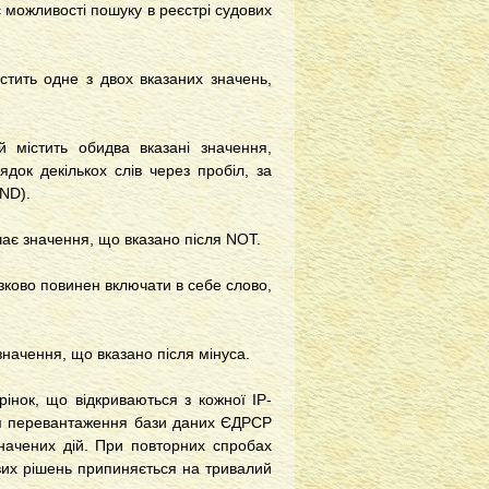
 можливості пошуку в реєстрі судових
стить одне з двох вказаних значень,
й містить обидва вказані значення,
док декількох слів через пробіл, за
ND).
ає значення, що вказано після NOT.
зково повинен включати в себе слово,
значення, що вказано після мінуса.
рінок, що відкриваються з кожної IP-
ня перевантаження бази даних ЄДРСР
начених дій. При повторних спробах
вих рішень припиняється на тривалий