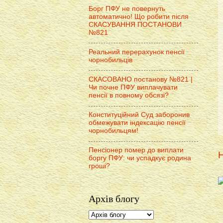
Борг ПФУ не повернуть
автоматично! Що робити після
СКАСУВАННЯ ПОСТАНОВИ
№821
Реальний перерахунок пенсії
чорнобильців
СКАСОВАНО постанову №821 |
Чи почне ПФУ виплачувати
пенсії в повному обсязі?
Конституційний Суд заборонив
обмежувати індексацію пенсії
чорнобильцям!
Пенсіонер помер до виплати
Н
боргу ПФУ: чи успадкує родина
гроші?
Архів блогу