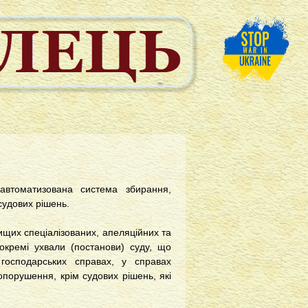
втоматизована система збирання,
 судових рішень.
ищих спеціалізованих, апеляційних та
 окремі ухвали (постанови) суду, що
 господарських справах, у справах
опорушення, крім судових рішень, які