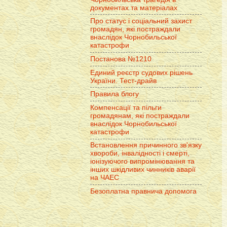
документах та матеріалах
Про статус і соціальний захист
громадян, які постраждали
внаслідок Чорнобильської
катастрофи
Постанова №1210
Единий реєстр судових рішень
України. Тест-драйв
Правила блогу
Компенсації та пільги
громадянам, які постраждали
внаслідок Чорнобильської
катастрофи
Встановлення причинного зв'язку
хвороби, інвалідності і смерті,
іонізуючого випромінювання та
інших шкідливих чинників аварії
на ЧАЕС
Безоплатна правнича допомога