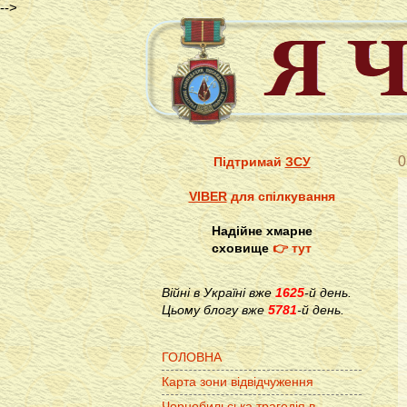
-->
0
Підтримай
ЗСУ
VIBER
для спілкування
Надійне хмарне
сховище
👉 тут
Війні в Україні вже
1625
-й день.
Цьому блогу вже
5781
-й день.
ГОЛОВНА
Карта зони відвідчуження
Чорнобильська трагедія в