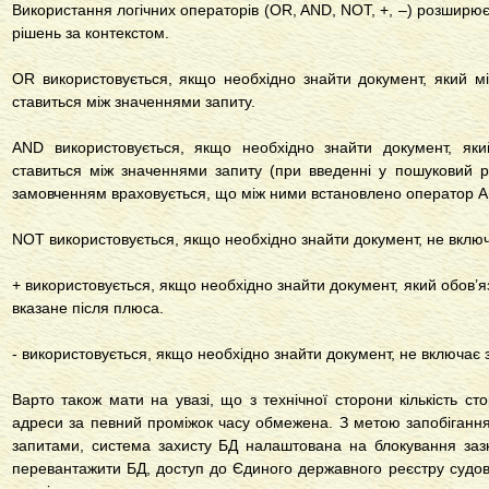
Використання логічних операторів (OR, AND, NOT, +, –) розширює
рішень за контекстом.
OR використовується, якщо необхідно знайти документ, який мі
ставиться між значеннями запиту.
AND використовується, якщо необхідно знайти документ, яки
ставиться між значеннями запиту (при введенні у пошуковий ря
замовченням враховується, що між ними встановлено оператор A
NOT використовується, якщо необхідно знайти документ, не включ
+ використовується, якщо необхідно знайти документ, який обов’я
вказане після плюса.
- використовується, якщо необхідно знайти документ, не включає 
Варто також мати на увазі, що з технічної сторони кількість сто
адреси за певний проміжок часу обмежена. З метою запобіган
запитами, система захисту БД налаштована на блокування заз
перевантажити БД, доступ до Єдиного державного реєстру судо