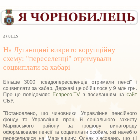
27.01.15
На Луганщині викрито корупційну
схему: "переселенці" отримували
соцвиплати за хабарі
Більше 3000 псевдопереселенців отримали пенсії і
соцвиплати за хабар. Державі це обійшлося у 9 млн грн.
Про це повідомляє
Еспресо.TV
з посиланням на
сайт
СБУ.
"Встановлено, що чиновники Управління пенсійного
фонду та Управління праці й соціального захисту
Марківського району за грошову винагороду
оформлювали пенсії та соцвиплати особам, які начебто
переселилися на Марківщину. Однак з'ясовано, що ці