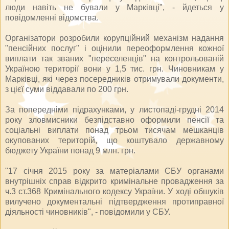
люди навіть не бували у Марківці", - йдеться у
повідомленні відомства.
Організатори розробили корупційний механізм надання
"пенсійних послуг" і оцінили переоформлення кожної
виплати так званих "переселенців" на контрольованій
Україною території вони у 1,5 тис. грн. Чиновникам у
Марківці, які через посередників отримували документи,
з цієї суми віддавали по 200 грн.
За попередніми підрахунками, у листопаді-грудні 2014
року зловмисники безпідставно оформили пенсії та
соціальні виплати понад трьом тисячам мешканців
окупованих територій, що коштувало державному
бюджету України понад 9 млн. грн.
"17 січня 2015 року за матеріалами СБУ органами
внутрішніх справ відкрито кримінальне провадження за
ч.3 ст.368 Кримінального кодексу України. У ході обшуків
вилучено документальні підтвердження протиправної
діяльності чиновників", - повідомили у СБУ.