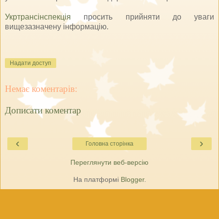
Укртрансінспекція
просить прийняти до уваги
вищезазначену інформацію.
Надати доступ
Немає коментарів:
Дописати коментар
‹
›
Головна сторінка
Переглянути веб-версію
На платформі
Blogger
.