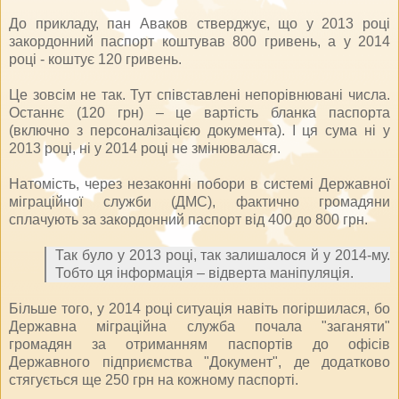
До прикладу, пан Аваков стверджує, що у 2013 році
закордонний паспорт коштував 800 гривень, а у 2014
році - коштує 120 гривень.
Це зовсім не так. Тут співставлені непорівнювані числа.
Останнє (120 грн) – це вартість бланка паспорта
(включно з персоналізацією документа). І ця сума ні у
2013 році, ні у 2014 році не змінювалася.
Натомість, через незаконні побори в системі Державної
міграційної служби (ДМС), фактично громадяни
сплачують за закордонний паспорт від 400 до 800 грн.
Так було у 2013 році, так залишалося й у 2014-му.
Тобто ця інформація – відверта маніпуляція.
Більше того, у 2014 році ситуація навіть погіршилася, бо
Державна міграційна служба почала "заганяти"
громадян за отриманням паспортів до офісів
Державного підприємства "Документ", де додатково
стягується ще 250 грн на кожному паспорті.