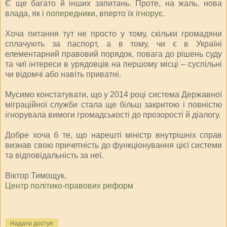
Є ще багато й інших запитань. Проте, на жаль, нова
влада, як і
попередники
, вперто їх
ігнорує
.
Хоча питання тут не просто у тому, скільки громадяни
сплачують за паспорт, а в тому, чи є в Україні
елементарний правовий порядок, повага до рішень суду
та чиї інтереси в урядовців на першому місці – суспільні
чи відомчі або навіть приватні.
Мусимо констатувати, що у 2014 році система Державної
міграційної служби стала ще більш закритою і повністю
ігнорувала вимоги громадськості до прозорості й діалогу.
Добре хоча б те, що нарешті міністр внутрішніх справ
визнав свою причетність до функціонування цієї системи
та відповідальність за неї.
Віктор Тимощук,
Центр політико-правових реформ
Надати доступ