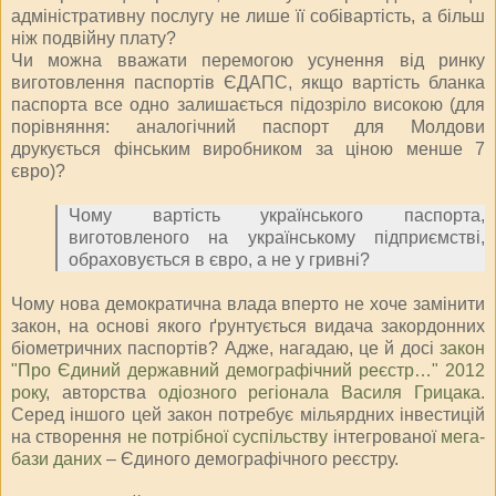
адміністративну послугу не лише її собівартість, а більш
ніж подвійну плату?
Чи можна вважати перемогою усунення від ринку
виготовлення паспортів ЄДАПС, якщо вартість бланка
паспорта все одно залишається підозріло високою (для
порівняння: аналогічний паспорт для Молдови
друкується фінським виробником за ціною менше 7
євро)?
Чому вартість українського паспорта,
виготовленого на українському підприємстві,
обраховується в євро, а не у гривні?
Чому нова демократична влада вперто не хоче замінити
закон, на основі якого ґрунтується видача закордонних
біометричних паспортів? Адже, нагадаю, це й досі
закон
"Про Єдиний державний демографічний реєстр…" 2012
року
, авторства
одіозного регіонала Василя Грицака
.
Серед іншого цей закон потребує мільярдних інвестицій
на створення
не потрібної суспільству
інтегрованої
мега-
бази даних
– Єдиного демографічного реєстру.