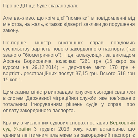
Про це ДП ще буде сказано далі.
Але важливо, що крім цієї "помилки" в повідомленні від
міністра, на жаль, є також відверті заклики до порушення
закону.
По-перше, міністр внутрішніх справ повідомив
суспільству вартість нового закордонного паспорта (так
званого "біометричного"). І ця калькуляція, за викладом
Арсена Борисовича, включає: "261 грн (15 євро за
курсом на 29.12.2014) + державне мито 170 грн +
вартість реєстраційних послуг 87,15 грн. Всього 518 грн
15 коп.".
Цим самим міністр виправдав існуюче сьогодні свавілля
в системі Державної міграційної служби, яке пов’язане з
тотальним ігноруванням рішень судів у справі про
оплату закордонного паспорта.
Крапку в численних судових спорах поставив
Верховний
суд України
3 грудня 2013 року, коли встановив, що
єдиним легітимним платежем за закордонний паспорт є