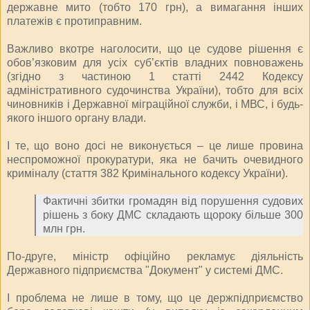
державне мито (тобто 170 грн), а вимагання інших
платежів є протиправним.
Важливо вкотре наголосити, що це судове рішення є
обов’язковим для усіх суб’єктів владних повноважень
(згідно з частиною 1 статті 2442 Кодексу
адміністративного судочинства України), тобто для всіх
чиновників і Державної міграційної служби, і МВС, і будь-
якого іншого органу влади.
І те, що воно досі не виконується – це лише провина
неспроможної прокуратури, яка не бачить очевидного
криміналу (стаття 382 Кримінального кодексу України).
Фактичні збитки громадян від порушення судових
рішень з боку ДМС складають щороку більше 300
млн грн.
По-друге, міністр офіційно рекламує діяльність
Державного підприємства "Документ" у системі ДМС.
І проблема не лише в тому, що це держпідприємство