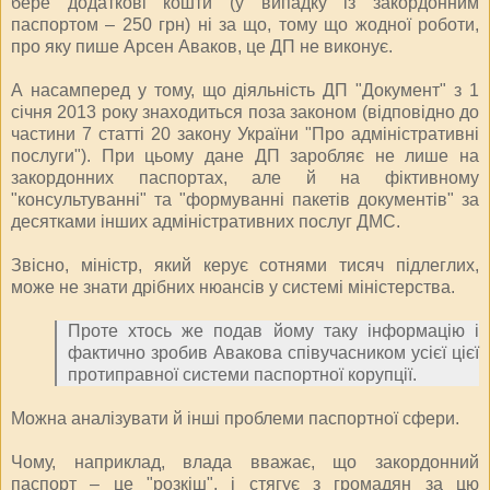
бере додаткові кошти (у випадку із закордонним
паспортом – 250 грн) ні за що, тому що жодної роботи,
про яку пише Арсен Аваков, це ДП не виконує.
А насамперед у тому, що діяльність ДП "Документ" з 1
січня 2013 року знаходиться поза законом (відповідно до
частини 7 статті 20 закону України "Про адміністративні
послуги"). При цьому дане ДП заробляє не лише на
закордонних паспортах, але й на фіктивному
"консультуванні" та "формуванні пакетів документів" за
десятками інших адміністративних послуг ДМС.
Звісно, міністр, який керує сотнями тисяч підлеглих,
може не знати дрібних нюансів у системі міністерства.
Проте хтось же подав йому таку інформацію і
фактично зробив Авакова співучасником усієї цієї
протиправної системи паспортної корупції.
Можна аналізувати й інші проблеми паспортної сфери.
Чому, наприклад, влада вважає, що закордонний
паспорт – це "розкіш", і стягує з громадян за цю