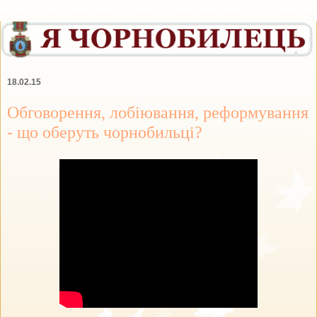
18.02.15
Обговорення, лобіювання, реформування
- що оберуть чорнобильці?