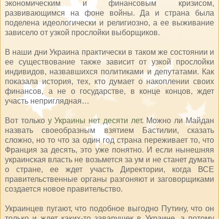
экономическим и финансовым кризисом,
развивающимся на фоне войны. Да и страна была
поделена идеологически и религиозно, а ее выживание
зависело от узкой прослойки выборщиков.
В наши дни Украина практически в таком же состоянии и
ее существование также зависит от узкой прослойки
индивидов, назвавшихся политиками и депутатами. Как
показала история, тех, кто думает о накоплении своих
финансов, а не о государстве, в конце концов, ждет
участь неприглядная…
Вот только
у Украины нет десяти лет
. Можно ли Майдан
назвать своеобразным взятием Бастилии, сказать
сложно, но то что за один год страна переживает то, что
Франция за десять, это уже понятно. И если нынешняя
украинская власть не возьмется за ум и не станет думать
о стране, ее ждет участь Директории, когда ВСЕ
правительственные органы разгоняют и заговорщиками
создается новое правительство.
Украинцев пугают, что подобное выгодно Путину, что он
только и ждет каких-то заварушек в Украине, а потому