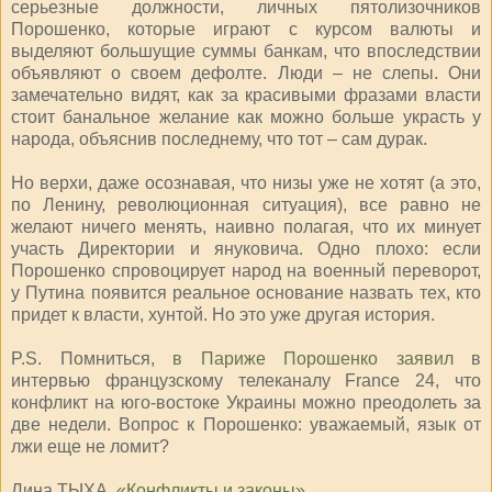
серьезные должности, личных пятолизочников
Порошенко, которые играют с курсом валюты и
выделяют большущие суммы банкам, что впоследствии
объявляют о своем дефолте. Люди – не слепы. Они
замечательно видят, как за красивыми фразами власти
стоит банальное желание как можно больше украсть у
народа, объяснив последнему, что тот – сам дурак.
Но верхи, даже осознавая, что низы уже не хотят (а это,
по Ленину, революционная ситуация), все равно не
желают ничего менять, наивно полагая, что их минует
участь Директории и януковича. Одно плохо: если
Порошенко спровоцирует народ на военный переворот,
у Путина появится реальное основание назвать тех, кто
придет к власти, хунтой. Но это уже другая история.
P.S. Помниться,
в Париже Порошенко заявил
в
интервью французскому телеканалу France 24, что
конфликт на юго-востоке Украины можно преодолеть за
две недели. Вопрос к Порошенко: уважаемый, язык от
лжи еще не ломит?
Лина ТЫХА,
«Конфликты и законы»