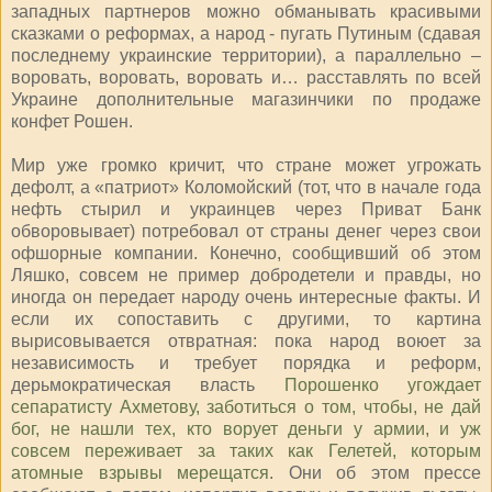
западных партнеров можно обманывать красивыми
сказками о реформах, а народ - пугать Путиным (сдавая
последнему украинские территории), а параллельно –
воровать, воровать, воровать и… расставлять по всей
Украине дополнительные магазинчики по продаже
конфет Рошен.
Мир уже громко кричит, что стране может угрожать
дефолт, а «патриот» Коломойский (тот, что в начале года
нефть стырил и украинцев через Приват Банк
обворовывает) потребовал от страны денег через свои
офшорные компании. Конечно, сообщивший об этом
Ляшко, совсем не пример добродетели и правды, но
иногда он передает народу очень интересные факты. И
если их сопоставить с другими, то картина
вырисовывается отвратная: пока народ воюет за
независимость и требует порядка и реформ,
дерьмократическая власть
Порошенко угождает
сепаратисту Ахметову, заботиться о том, чтобы, не дай
бог, не нашли тех, кто ворует деньги у армии, и уж
совсем переживает за таких как Гелетей, которым
атомные взрывы мерещатся
. Они об этом прессе