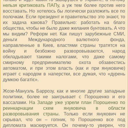
нельзя критиковать ПАПу
, а уж тем более против него
восставать. Но хотелось бы логически разложить все по
полочкам. Если президент и правительство это знают, то
их задача какова? Правильно: работать на благо
общества, чтобы не было даже желания бунтовать. А что
мы видим? Реформ нет. Как пишут зарубежные СМИ,
деньги Международного валютного фонда,
направленные в Киев, властями страны тратятся на
войну и безбожно разворовываются, народ
обкладывают такими налогами, что даже самому
смирному предпринимателю охота обзавестись
автоматом, и при этом власть (как и при януковиче)
играет с народом в наперстки, все думая, что «дурень
думкою багатіє».
Жозе-Мануэль Баррозу, как и многие другие западные
политики, более не заигрывает с Порошенко и его
вассалами.
На Западе уже узрели план Порошенко по
реинкарнации схем януковича в области
разворовывания страны
. Только если янукович не
скрывал, что он – гопник, то Порошенко все под
дипломата маскируется. Он почему-то уверен, что