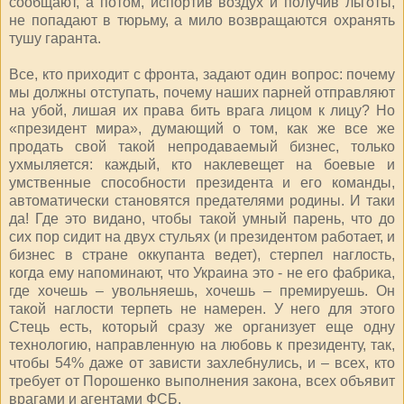
сообщают, а потом, испортив воздух и получив льготы,
не попадают в тюрьму, а мило возвращаются охранять
тушу гаранта.
Все, кто приходит с фронта, задают один вопрос: почему
мы должны отступать, почему наших парней отправляют
на убой, лишая их права бить врага лицом к лицу? Но
«президент мира», думающий о том, как же все же
продать свой такой непродаваемый бизнес, только
ухмыляется: каждый, кто наклевещет на боевые и
умственные способности президента и его команды,
автоматически становятся предателями родины. И таки
да! Где это видано, чтобы такой умный парень, что до
сих пор сидит на двух стульях (и президентом работает, и
бизнес в стране оккупанта ведет), стерпел наглость,
когда ему напоминают, что Украина это - не его фабрика,
где хочешь – увольняешь, хочешь – премируешь. Он
такой наглости терпеть не намерен. У него для этого
Стець есть, который сразу же организует еще одну
технологию, направленную на любовь к президенту, так,
чтобы 54% даже от зависти захлебнулись, и – всех, кто
требует от Порошенко выполнения закона, всех объявит
врагами и агентами ФСБ.