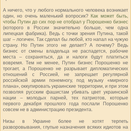
А ничего, что у любого нормального человека возникает
один, но очень маленький вопросик?
Как может быть,
чтобы Путин до сих пор не отобрал у Порошенко бизнес
(которого в России значительно больше, чем одна
липецкая фабрика). Ведь с точки зрения Путина, такой
шаг – логичен. Так сделал бы любой, кто напал на чужую
страну. Но Путин этого не делает? А почему? Ведь
бизнес от смены владельца не распадется, рабочие
места – сохраняться, да и налоги будут платиться
вовремя. Тем не менее, Путин бизнес Порошенко не
трогает, а Порошенко не разрывает дипломатических
отношений с Россией, не запрещает регулярной
российской армии понемногу, под музыку «мирного
плана», оккупировать украинские территории, и при этом
позволяя русским фашистам убивать цвет украинской
нации – молодых парней, тех патриотов, которые
первого декабря прошлого года послали Порошенко
совсем не в администрацию президента.
Низы в Украине более не хотят терпеть
разворовывания, глупые назначения всяких идиотов на