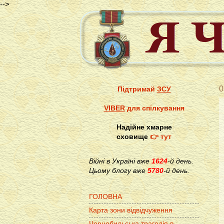
-->
0
Підтримай
ЗСУ
VIBER
для спілкування
Надійне хмарне
сховище
👉 тут
Війні в Україні вже
1624
-й день.
Цьому блогу вже
5780
-й день.
ГОЛОВНА
Карта зони відвідчуження
Чорнобильська трагедія в