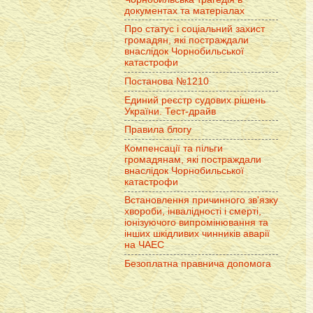
документах та матеріалах
Про статус і соціальний захист
громадян, які постраждали
внаслідок Чорнобильської
катастрофи
Постанова №1210
Единий реєстр судових рішень
України. Тест-драйв
Правила блогу
Компенсації та пільги
громадянам, які постраждали
внаслідок Чорнобильської
катастрофи
Встановлення причинного зв'язку
хвороби, інвалідності і смерті,
іонізуючого випромінювання та
інших шкідливих чинників аварії
на ЧАЕС
Безоплатна правнича допомога