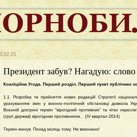
3.02.15
Президент забув? Нагадую: слово
Коаліційна Угода. Перший розділ. Перший пункт публічних з
1.1. Розробка та прийняття нових редакцій Стратегії націона
урахуванням змін у воєнно-політичній обстановці довкола Ук
Воєнній доктрині термін "вірогідний противник" та чітко окресл
(груп держав) вірогідним противником... (ІV квартал 2014)
Термін минув. Понад місяць тому. Не виконано!