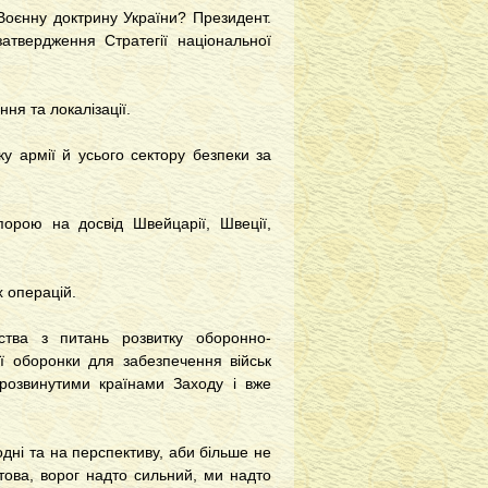
 Воєнну доктрину України? Президент.
атвердження Стратегії національної
ня та локалізації.
у армії й усього сектору безпеки за
орою на досвід Швейцарії, Швеції,
 операцій.
ства з питань розвитку оборонно-
ї оборонки для забезпечення військ
-розвинутими країнами Заходу і вже
одні та на перспективу, аби більше не
отова, ворог надто сильний, ми надто