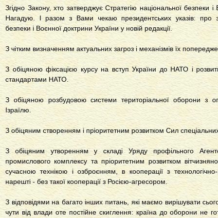
Згідно Закону, хто затверджує Стратегію національної безпеки і
Нагадую. І разом з Вами чекаю президентських указів: про з
безпеки і Воєнної доктрини України у новій редакції.
З чітким визначенням актуальних загроз і механізмів їх попереджен
З обіцяною фіксацією курсу на вступ України до НАТО і розвитк
стандартами НАТО.
З обіцяною розбудовою системи територіальної оборони з оп
Ізраїлю.
З обіцяним створенням і пріоритетним розвитком Сил спеціальних
З обіцяним утворенням у складі Уряду профільного Агент
промислового комплексу та пріоритетним розвитком вітчизняно
сучасною технікою і озброєнням, в кооперації з технологічно
нарешті - без такої кооперації з Росією-агресором.
З відповідями на багато інших питань, які маємо вирішувати сьог
чути від влади оте постійне скиглення: країна до оборони не г