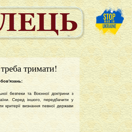
 треба тримати!
обов'язань:
льної безпеки та Воєнної доктрини з
раїни. Серед іншого, передбачити у
ити критерії визнання певної держави