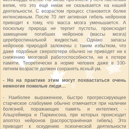
велик, что это ещё никак не сказывается на нашей
деятельности. С возрастом процесс становится более
интенсивным. После 70 лет активная гибель нейронов
приводит к тому, что масса мозга уменьшается. А
поскольку природа не терпит пустоты, происходит
замещение погибших нейронов (массы мозга)
цереброспинальной жидкостью. Однако запасы
нейронов природой заложены с таким избытком, что
даже подобные сверхпотери обычно не приводят ни к
снижению мозговой работоспособности, ни к потере
памяти. Теоретически в норме человек даже в 100-
летнем возрасте должен сохранять ясный ум.
- Но на практике этим могут похвастаться очень
немногие пожилые люди…
- Наиболее выраженное, быстро прогрессирующее
старческое слабоумие обычно отмечается при наличии
болезней, поражающих память и интеллект, -
Альцгеймера и Паркинсона, при которых происходит
апоптоз нейронов (распространённая гибель). Это
приводит к оскудению психической деятельности