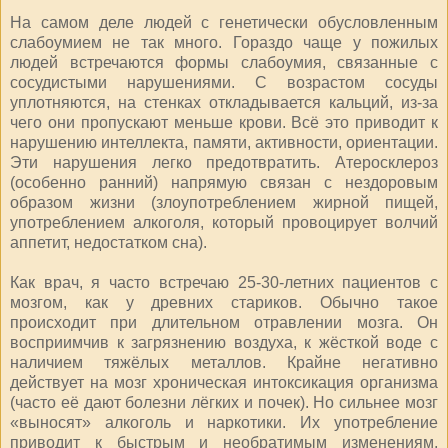
На самом деле людей с генетически обусловленным
слабоумием не так много. Гораздо чаще у пожилых
людей встречаются формы слабоумия, связанные с
сосудистыми нарушениями. С возрастом сосуды
уплотняются, на стенках откладывается кальций, из‑за
чего они пропускают меньше крови. Всё это приводит к
нарушению интеллекта, памяти, активности, ориентации.
Эти нарушения легко предотвратить. Атеросклероз
(особенно ранний) напрямую связан с нездоровым
образом жизни (злоупотреблением жирной пищей,
употреблением алкоголя, который провоцирует волчий
аппетит, недостатком сна).
Как врач, я часто встречаю 25-30-летних пациентов с
мозгом, как у древних стариков. Обычно такое
происходит при длительном отравлении мозга. Он
восприимчив к загрязнению воздуха, к жёсткой воде с
наличием тяжёлых металлов. Крайне негативно
действует на мозг хроническая интоксикация организма
(часто её дают болезни лёгких и почек). Но сильнее мозг
«выносят» алкоголь и наркотики. Их употребление
приводит к быстрым и необратимым изменениям,